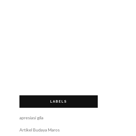
LABELS
apresiasi gila
Artikel Budaya Maros