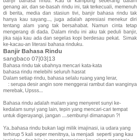
banjir bahasa rindu. Kau di kampung seberang dalam
genang air, dan se-basah rindu ini, tak terkecuali, memenuh
di berita, media dan stasiun tivi, banjir bahasa rindu tak
hanya kau sayang..., juga adalah apresiasi menekur diri
tentang alam yang tak bersahabat. Namun cinta tetap
mengerang di dada. Dalam rindu ini aku tak peduli banjir,
jika saja kau ada dan segelas kopi berdesau pekat. Simak
ke-kacau-an literasi bahasa rinduku.
Banjir Bahasa Rindu
sangbaco 07|03|13
Bahasa rindu tak ubahnya mencari kata-kata
bahasa rindu melebihi seluruh hasrat
Dalam setiap rindu, bahasa selalu ruang yang lerar,
: serupa desir angin sore menggerai rambut dan wanginya
merebak, Upsss...
Bahasa rindu adalah malam yang menyeret sunyi ke-
kedalam sunyi yang lain, tepin yang mencari-cari tempat
untuk digerayangi, jangan ....sembunyi dimanapun ?!
Ya..bahasa rindu bukan lagi milik imajinasi, ia udara yang
terhirup 5 kali seper menitnya, ia menjadi seperti yang kau