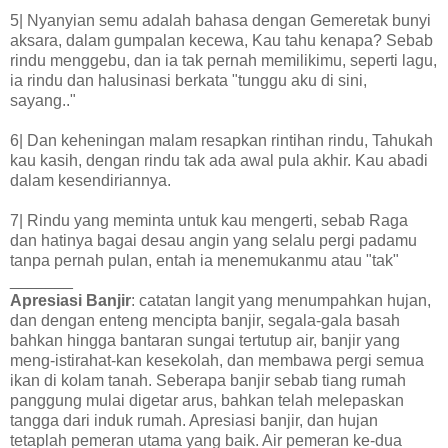
5| Nyanyian semu adalah bahasa dengan Gemeretak bunyi
aksara, dalam gumpalan kecewa, Kau tahu kenapa? Sebab
rindu menggebu, dan ia tak pernah memilikimu, seperti lagu,
ia rindu dan halusinasi berkata "tunggu aku di sini,
sayang.."
6| Dan keheningan malam resapkan rintihan rindu, Tahukah
kau kasih, dengan rindu tak ada awal pula akhir. Kau abadi
dalam kesendiriannya.
7| Rindu yang meminta untuk kau mengerti, sebab Raga
dan hatinya bagai desau angin yang selalu pergi padamu
tanpa pernah pulan, entah ia menemukanmu atau "tak"
_______
Apresiasi
Banjir
: catatan langit yang menumpahkan hujan,
dan dengan enteng mencipta banjir, segala-gala basah
bahkan hingga bantaran sungai tertutup air, banjir yang
meng-istirahat-kan kesekolah, dan membawa pergi semua
ikan di kolam tanah. Seberapa banjir sebab tiang rumah
panggung mulai digetar arus, bahkan telah melepaskan
tangga dari induk rumah. Apresiasi banjir, dan hujan
tetaplah pemeran utama yang baik. Air pemeran ke-dua