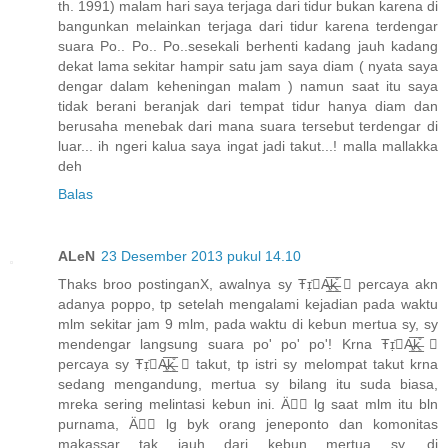
th. 1991) malam hari saya terjaga dari tidur bukan karena di
bangunkan melainkan terjaga dari tidur karena terdengar
suara Po.. Po.. Po..sesekali berhenti kadang jauh kadang
dekat lama sekitar hampir satu jam saya diam ( nyata saya
dengar dalam keheningan malam ) namun saat itu saya
tidak berani beranjak dari tempat tidur hanya diam dan
berusaha menebak dari mana suara tersebut terdengar di
luar... ih ngeri kalua saya ingat jadi takut...! malla mallakka
deh
Balas
ALeN
23 Desember 2013 pukul 14.10
Thaks broo postinganX, awalnya sy Ŧɪ̣̇A̶̲̥̅k̶̲̥̅̊  percaya akn
adanya poppo, tp setelah mengalami kejadian pada waktu
mlm sekitar jam 9 mlm, pada waktu di kebun mertua sy, sy
mendengar langsung suara po' po' po'! Krna Ŧɪ̣̇A̶̲̥̅k̶̲̥̅̊ 
percaya sy Ŧɪ̣̇A̶̲̥̅k̶̲̥̅̊  takut, tp istri sy melompat takut krna
sedang mengandung, mertua sy bilang itu suda biasa,
mreka sering melintasi kebun ini. Ä lg saat mlm itu bln
purnama, Ä lg byk orang jeneponto dan komonitas
makassar tak jauh dari kebun mertua sy, di