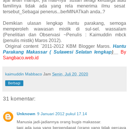
ajal telah mampir, ya mati-nya susah selagi keluarga atau
familinya tidak ada yang rela menerima ilmu sesat
tersebut_Sebagai penerus...berMINATkah anda..?
Demikian ulasan lengkap hantu parakang, semoga
memperoleh wawasan mistik di sul-sel. wassalam
(Penelitian dan Observasi ~Penulis : Kaimuddin mbck
(penulis mistik) Maros 2012).
Original content `2011-2012 KBM Blogger Maros.
Hantu
Parakang Makassar ( Sulawesi Selatan lengkap
)__
By
Sangbaco.web.id
kaimuddin Mabbaco
Jam
Senin, Juli 20, 2020
Berbagi
31 komentar:
Unknown
9 Januari 2012 pukul 17.14
Manusia jadi-jadiannya orang bugis makassar.
tapi ada juga yang berpendapat (orang yang tidak percaya