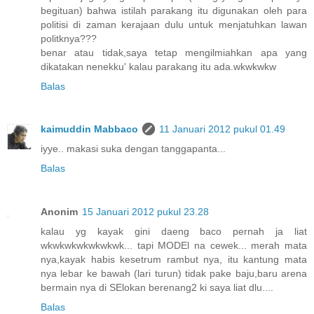
begituan) bahwa istilah parakang itu digunakan oleh para
politisi di zaman kerajaan dulu untuk menjatuhkan lawan
politknya???
benar atau tidak,saya tetap mengilmiahkan apa yang
dikatakan nenekku' kalau parakang itu ada.wkwkwkw
Balas
kaimuddin Mabbaco
11 Januari 2012 pukul 01.49
iyye.. makasi suka dengan tanggapanta...
Balas
Anonim
15 Januari 2012 pukul 23.28
kalau yg kayak gini daeng baco pernah ja liat
wkwkwkwkwkwkwk... tapi MODEl na cewek... merah mata
nya,kayak habis kesetrum rambut nya, itu kantung mata
nya lebar ke bawah (lari turun) tidak pake baju,baru arena
bermain nya di SElokan berenang2 ki saya liat dlu....
Balas