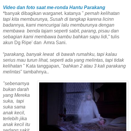
Video dan foto saat me-ronda Hantu Parakang
*banyak dibagikan warganet. katanya "
pernah kelihatan
tapi kita memburunya, Susah di tangkap karena licinn
badannya, kami mencurigai lalu memburunya dengan
membawa benda tajam seperti sabit, parang, pisau dan
sebagian kami membawa bambu bahkan sapu lidi
,” tulis
akun Dg Ripe' dan Amra Sani.
“
parakang, banyak lewat di bawah rumahku, tapi kalau
serius mau turun lihat, seperti ada yang melintas, tapi tidak
kelihatan
" Kata tanggapan, "
bahkan 2 atau 3 kali parakang
melintas
" tambahnya..
"sebenarnya
bukan darah
yang Mereka
suka, tapi
suka sama
anak kecil,
terlebih jika
anak kecil itu
sedang sakit,