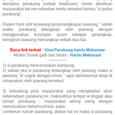
berstatus parakang (sebab ketahuan), meski demikian
masyarakat tak me-sebarkan berita tersebut bahwa "si pulan
parakang".
Dalam hasil ahli terawang ke-penangkapan pawang " sekali
waktu parakang ditangkapi oleh pawang dengan
menggunakan kurungan ayam sebagai perangkap,
keinginan pawang menangkap sebab dua hal,
Baca link terkait
:
Viral Parakang hantu Makassar
Misteri Sosok gaib dan mistis :
Hantu Makassar
~~~~~~~~
1) si parakang mencemaskan kampung.
2) sebab jika si parakang tertangkap oleh pawang maka si
pawang "di sogok dengan emas " agar identitasnya tetap di
rahasiakan oleh pawang tersebut.
3) terkadang pula masyarakat yang mengetahui akan
keberadaan parakang ini, maksudnya tempat ia tinggal atau
rumah parakang : masyarakat
sering iseng dengan
memasukkan belut/nus/moa pada
comberan rumah parakang, akibat hal ini maka si parakang