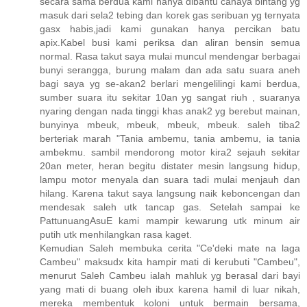
secara sama berdua kami hanya dibantu cahaya bintang yg
masuk dari sela2 tebing dan korek gas seribuan yg ternyata
gasx habis,jadi kami gunakan hanya percikan batu
apix.Kabel busi kami periksa dan aliran bensin semua
normal. Rasa takut saya mulai muncul mendengar berbagai
bunyi serangga, burung malam dan ada satu suara aneh
bagi saya yg se-akan2 berlari mengelilingi kami berdua,
sumber suara itu sekitar 10an yg sangat riuh , suaranya
nyaring dengan nada tinggi khas anak2 yg berebut mainan,
bunyinya mbeuk, mbeuk, mbeuk, mbeuk. saleh tiba2
berteriak marah "Tania ambemu, tania ambemu, ia tania
ambekmu. sambil mendorong motor kira2 sejauh sekitar
20an meter, heran begitu distater mesin langsung hidup,
lampu motor menyala dan suara tadi mulai menjauh dan
hilang. Karena takut saya langsung naik keboncengan dan
mendesak saleh utk tancap gas. Setelah sampai ke
PattunuangAsuE kami mampir kewarung utk minum air
putih utk menhilangkan rasa kaget.
Kemudian Saleh membuka cerita "Ce'deki mate na laga
Cambeu" maksudx kita hampir mati di kerubuti "Cambeu",
menurut Saleh Cambeu ialah mahluk yg berasal dari bayi
yang mati di buang oleh ibux karena hamil di luar nikah,
mereka membentuk koloni untuk bermain bersama,