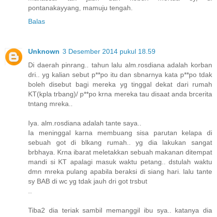
pontanakayyang, mamuju tengah.
Balas
Unknown
3 Desember 2014 pukul 18.59
Di daerah pinrang.. tahun lalu alm.rosdiana adalah korban
dri.. yg kalian sebut p**po itu dan sbnarnya kata p**po tdak
boleh disebut bagi mereka yg tinggal dekat dari rumah
KT(kpla trbang)/ p**po krna mereka tau disaat anda brcerita
tntang mreka..
Iya. alm.rosdiana adalah tante saya..
Ia meninggal karna membuang sisa parutan kelapa di
sebuah got di blkang rumah.. yg dia lakukan sangat
brbhaya. Krna ibarat meletakkan sebuah makanan ditempat
mandi si KT apalagi masuk waktu petang.. dstulah waktu
dmn mreka pulang apabila beraksi di siang hari. lalu tante
sy BAB di wc yg tdak jauh dri got trsbut
..
Tiba2 dia teriak sambil memanggil ibu sya.. katanya dia