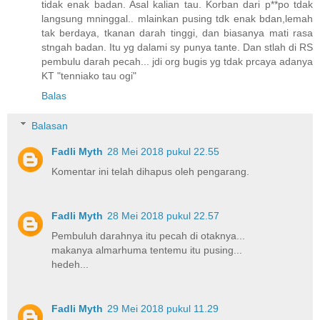
tidak enak badan. Asal kalian tau. Korban dari p**po tdak
langsung mninggal.. mlainkan pusing tdk enak bdan,lemah
tak berdaya, tkanan darah tinggi, dan biasanya mati rasa
stngah badan. Itu yg dalami sy punya tante. Dan stlah di RS
pembulu darah pecah... jdi org bugis yg tdak prcaya adanya
KT "tenniako tau ogi"
Balas
Balasan
Fadli Myth
28 Mei 2018 pukul 22.55
Komentar ini telah dihapus oleh pengarang.
Fadli Myth
28 Mei 2018 pukul 22.57
Pembuluh darahnya itu pecah di otaknya...
makanya almarhuma tentemu itu pusing...
hedeh...
Fadli Myth
29 Mei 2018 pukul 11.29