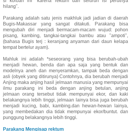
si korban ini "karena rektum dan seluruh isi perutnya
hilang".
Parakang adalah satu jenis makhluk jadi jadian di daerah
Bugis-Makassar yang sangat ditakuti. Parakang bisa
mengubah diri menjadi bermacam-macam wujud: pohon
pisang, kambing, tangkai-tangkai bambu atau "ampoti",
(bahasa Bugis terj : keranjang anyaman dari daun kelapa
tempat bertelur ayam).
Mahluk ini adalah *seseorang yang bisa berubah-ubah
menjadi hewan, benda dan apa saja yang bentuk dan
modelnya aneh dan menyeramkan, tampak beda dengan
asli (obyek yang ditirunya) Contohnya, dia berubah menjadi
Anjing maka anjing hasil jelmaan manusia yang mempunyai
ilmu parakang ini beda dengan anjing betulan, anjing
jelmaan orang tersebut tidak mempunyai ekor, dan kaki
belakangnya lebih tinggi, jelmaan lainya bisa juga berubah
menjadi kucing, babi, kambing.dan hewan-hewan lainya,
yang membedakan dia tidak mempunyai ekor/buntut. dan
punggung belakangnya lebih tinggi.
Parakang Mengisap rektum