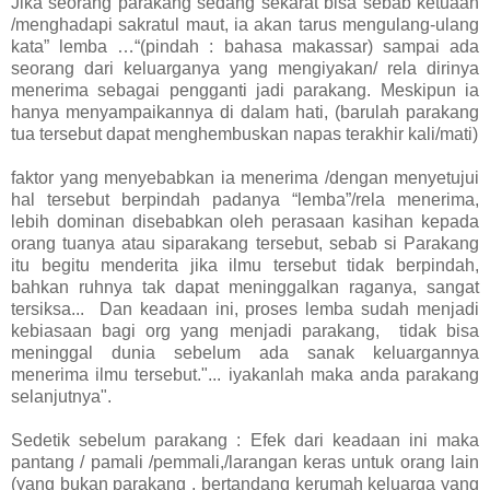
Jika seorang parakang sedang sekarat bisa sebab ketuaan
/menghadapi sakratul maut, ia akan tarus mengulang-ulang
kata” lemba …“(pindah : bahasa makassar) sampai ada
seorang dari keluarganya yang mengiyakan/ rela dirinya
menerima sebagai pengganti jadi parakang. Meskipun ia
hanya menyampaikannya di dalam hati, (barulah parakang
tua tersebut dapat menghembuskan napas terakhir kali/mati)
faktor yang menyebabkan ia menerima /dengan menyetujui
hal tersebut berpindah padanya “lemba”/rela menerima,
lebih dominan disebabkan oleh perasaan kasihan kepada
orang tuanya atau siparakang tersebut, sebab si Parakang
itu begitu menderita jika ilmu tersebut tidak berpindah,
bahkan ruhnya tak dapat meninggalkan raganya, sangat
tersiksa... Dan keadaan ini, proses lemba sudah menjadi
kebiasaan bagi org yang menjadi parakang, tidak bisa
meninggal dunia sebelum ada sanak keluargannya
menerima ilmu tersebut."... iyakanlah maka anda parakang
selanjutnya".
Sedetik sebelum parakang : Efek dari keadaan ini maka
pantang / pamali /pemmali,/larangan keras untuk orang lain
(yang bukan parakang , bertandang kerumah keluarga yang