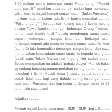
9.00 malam selalu terdengar suara Padendang.. "Panroli
atau parolli " entahlan saya sendiri sudah lupa namanya,
yah... dan itu terjadi hampir setiap malam (bulan Purnama),
maklum kala itu belum ada listrik hanya memakai Lampu
"Pajjanangang" ( terbuat dari kaleng susu ) ketika pulang
belajar Tajwid kami rombongan beberapa Orang " teman-
teman saat masih kecil " selalu mendengar suara-suara
seperti kedengaran sangat jelas dari berbagai arah
terdengar seperti ada pesta terkedang suara suara itu kecil
(samar2) lalu kemuadian terdengar sangat jelas. dan saya
menanyakan keberadaan suara suara itu kepada orang tua
(salah satu Tokoh Masyarakat ) yang kini sudah tiada..
Beliau mengatakan itu adalah "pabaju ejayya" Mahluk halus
yg sedang berpesta namun perlahan seiring perkembangan
teknologi ( listrik Masuk desa ) suara suara seperti itu
sudah tidak ada lagi yang dahulu sering terdengar pada
saat bulan Purnama dan tiap bulan terdengar cerita ini 26
tahun lalu saya alami
kejadian keduan :
Pernah terjadi ketika saya masih SMP ( SMP Neg 1 Bontoa