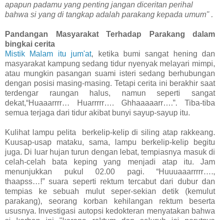
apapun padamu yang penting jangan diceritan perihal
bahwa si yang di tangkap adalah parakang kepada umum" .
Pandangan Masyarakat Terhadap Parakang dalam
bingkai cerita
Mistik Malam itu jum'at
, ketika bumi sangat hening dan
masyarakat kampung sedang tidur nyenyak melayari mimpi,
atau mungkin pasangan suami isteri sedang berhubungan
dengan posisi masing-masing. Tetapi cerita ini berakhir saat
terdengar raungan halus, namun seperti sangat
dekat,“Huaaarrrr… Huarrrrr…. Ghhaaaaarr….”. Tiba-tiba
semua terjaga dari tidur akibat bunyi sayup-sayup itu.
Kulihat lampu pelita berkelip-kelip di siling atap rakkeang.
Kuusap-usap mataku, sama, lampu berkelip-kelip begitu
juga. Di luar hujan turun dengan lebat, tempiasnya masuk di
celah-celah bata keping yang menjadi atap itu. Jam
menunjukkan pukul 02.00 pagi. “Huuuaaarrrrr….,
thaapss…!” suara seperti rektum tercabut dari dubur dan
tempias ke sebuah mulut seper-sekian detik (kemulut
parakang), seorang korban kehilangan rektum beserta
ususnya. Investigasi autopsi kedokteran menyatakan bahwa