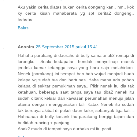
Aku yakin cerita diatas bukan cerita dongeng kan.. hm.. kok
ky cerita kisah mahabarata yg spt cerita2 dongeng..
hehehe.
Balas
Anonim
25 September 2015 pukul 15.41
Hahaha parakang di daerahq di bully sama anak2 remaja di
lorongku.. Soalx kedapatan hendak menyelinap masuk
jendela kamar tetangga saya yang baru saja melahirkan.
Nenek (parakang) ini sempat berubah wujud menjadi buah
kelapa yg sudah tua dan bertunas. Haha mana ada pohon
kelapa di sekitar pemukiman saya.. Pikir nenek itu dia tak
ketahuan, beberapa saat tanpa saya tau tiba2 nenek itu
sudah ditarik keluar dari kawasan perumahan menuju jalan
utama dengan menggunakan tali. Katax Nenek itu sudah
tak berdaya akibat di pukuli daun kelor, sebanyak tiga kali...
Hahaaaaa di bully kasank thu parakang bergigi tajam dan
berlidah runcing + panjang..
Anak2 muda di tempat saya durhaka mi itu pasti