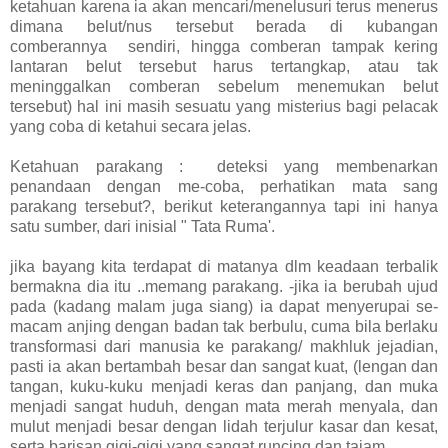
ketahuan karena ia akan mencari/menelusuri terus menerus
dimana belut/nus tersebut berada di kubangan
comberannya sendiri, hingga comberan tampak kering
lantaran belut tersebut harus tertangkap, atau tak
meninggalkan comberan sebelum menemukan belut
tersebut) hal ini masih sesuatu yang misterius bagi pelacak
yang coba di ketahui secara jelas.
Ketahuan parakang : deteksi yang membenarkan
penandaan dengan me-coba, perhatikan mata sang
parakang tersebut?, berikut
keterangannya tapi ini hanya
satu sumber, dari inisial " Tata Ruma'.
jika bayang kita terdapat di matanya dlm keadaan terbalik
bermakna dia itu ..memang parakang. -jika ia berubah ujud
pada (kadang malam juga siang) ia dapat menyerupai se-
macam anjing dengan badan tak berbulu, cuma bila berlaku
transformasi dari manusia ke parakang/ makhluk jejadian,
pasti ia akan bertambah besar dan sangat kuat, (lengan dan
tangan, kuku-kuku menjadi keras dan panjang, dan muka
menjadi sangat huduh, dengan mata merah menyala, dan
mulut menjadi besar dengan lidah terjulur kasar dan kesat,
serta barisan gigi-gigi yang sangat runcing dan tajam.