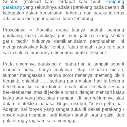
Selatan, (maksud kami terdapat satu buah
kampung
parakang
yang seluruhnya adalah parakang pada daerah di
kabupaten dalam kecamatan tertentu, dan parakang terus
ada sebab meregenerasi/ hal turun-temurung.
Prosesinya > Apabila orang tuanya adalah seorang
parakang, maka anaknya pun akan jadi parakang seolah
garis taqdir hidupnya demikian.dalam perpindahan ini
menginstruksikan kata "lemba..."atau pindah, atau kerelaan
salah satu keturunannya menerima perihal tersebut.
Pada umumnya parakang di siang hari ia tampak seperti
manusia biasa, hanya matanya tetap kelihatan merah,
sumber mengatakan bahwa sorot matanya memang bikin
bergidik, entahlah…. , sedang pada malam hari ia bekerja
berkeliaran ke kolom kolom rumah atau sesekali sesuatu
berkelebat melintas di jendela rumah, dengan mencari kalau
kalau ada yang bisa atau mumpuni di isap rektumnya atau
dalam dialektika bahasa Bugis disebut, “ri iso pello na”.
Adapun hal /obyek yang sangat suka di dekati parakang /
obyek yang mumpuni jadi korban adalah orang sakit, dan
pula orang yang baru saja meninggal.