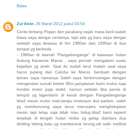
Balas
Zul Amin
26 Maret 2012 pukul 03.54
Cerita tentang Poppo dan parakang sejak masa kecil sudah
biasa saya dengar ceritanya, tapi ada yg baru saya dengar
setelah saya dewasa di thn 1980an dan 1990an di dua
tempat yg berbeda.
- 1980an di daerah "Pangadangange" di kawasan hutan
lindung Karaenta Maros , saya pernah mengalami suatu
kejadian yg aneh. Saat itu sudah larut malam saat saya
harus pulang dari Camba ke Maros, berduah dengan
teman saya namanya Saleh saya berboncengan dengan
mengendari suzuki bebek 90cc,perjalanan kami mulus saja
kondisi motor juga stabil, namun setelah tiba persis di
tempat yg lagendaris di kenal dengan Pangadangange
tiba2 mesin motor mati,lampu motorpun ikut padam, saleh
yg membonceng saya terus merusaha menghidupkan
mesin tapi tetap saja tidak mau hidup,tiba2 kami seperti
terjebak di tengah hutan rimba yg gelap diantara dua
dinding tebing batu yg membentuk lorong,utk salin melihat