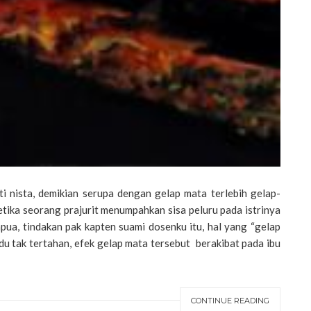
i nista, demikian serupa dengan gelap mata terlebih gelap-
tika seorang prajurit menumpahkan sisa peluru pada istrinya
a, tindakan pak kapten suami dosenku itu, hal yang “gelap
du tak tertahan, efek gelap mata tersebut berakibat pada ibu
CONTINUE READING