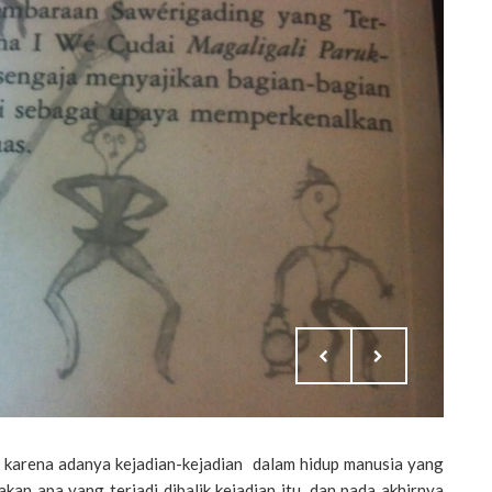
 karena adanya kejadian-kejadian dalam hidup manusia yang
an apa yang terjadi dibalik kejadian itu, dan pada akhirnya