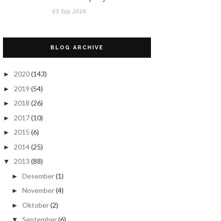
03 Sep 2020
BLOG ARCHIVE
2020
(143)
►
2019
(54)
►
2018
(26)
►
2017
(10)
►
2015
(6)
►
2014
(25)
►
2013
(88)
▼
Desember
(1)
►
November
(4)
►
Oktober
(2)
►
September
(6)
▼