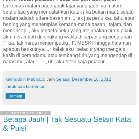
Di kemas malam pada jarak fajar yang jauh, ya malam
selalu laju yang mencatat-kan kutuk jika bukan maut, selalu
malam adalah udara basah ah..., tak jua perlu kau tahu atas
hening yang menempias kemana-mana basah, tajam, dan
menancap.., aku jendela beku yang melupakan hiruk-pikuk,
aku merambah di lengkung waktu di sepanjang perjalanan
:" kau tak harus menjemputku...!", MESKI hingga halaman
apapun berikutnya.... : kelak aku pelacur yang mengais
kasih di berandamu atau tembang lirih yang mengendap di
narasimu, atau ......., uh..aku tetap saja pelacur.
kaimuddin Mabbaco
Jam
Selasa, Desember 18, 2012
Tidak ada komentar:
Berbagi
17 Desember 2012
Betapa Jauh | Tak Sesuatu Selain Kata
& Puisi