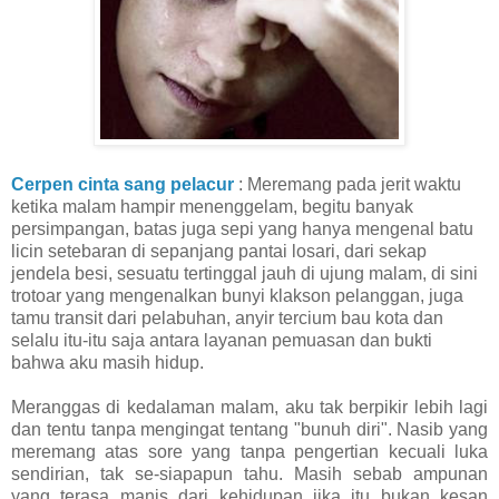
Cerpen cinta sang pelacur
: Meremang pada jerit waktu
ketika malam hampir menenggelam, begitu banyak
persimpangan, batas juga sepi yang hanya mengenal batu
licin setebaran di sepanjang pantai losari, dari sekap
jendela besi, sesuatu tertinggal jauh di ujung malam, di sini
trotoar yang mengenalkan bunyi klakson pelanggan, juga
tamu transit dari pelabuhan, anyir tercium bau kota dan
selalu itu-itu saja antara layanan pemuasan dan bukti
bahwa aku masih hidup.
Meranggas di kedalaman malam, aku tak berpikir lebih lagi
dan tentu tanpa mengingat tentang "bunuh diri". Nasib yang
meremang atas sore yang tanpa pengertian kecuali luka
sendirian, tak se-siapapun tahu. Masih sebab ampunan
yang terasa manis dari kehidupan jika itu bukan kesan