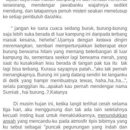
seseorang, mendengar jawabanku wajahnya sedikit
mendung, dan tatapannya penuh misteri seakan menelusup
ke setiap pembuluh darahku.
“ jangan ke sana cuaca sedang buruk, burung-burung
saja lebih suka berada di luar kampung ini daripada terbang
masuk kesana, hehehe".Ujarnya dengan
ketawa dingin
meremangkan,
sembari mempertunjukkan beberapat ekor
burung berwarna hitam yang memang beterbangan di luar
kampung itu, sementara seekor lagi berwarna merah, yang
saat itu kusaksikan lesu berada di tangan pak tua itu tak
lagi bisa terbang. Kurasa sayapnya patah...“aku tak pernah
menangkapnya. Burung ini yang datang sendiri ke tanganku
di detik yang hampir membuatnya tewas, haha..ha..ha...”,
selalu panggilan itu...apakah kau pernah mendengar nama
Sumiati , hai burung..?,Katanya
Di musim hujan ini, ketika langit terlihat cerah selama
tiga hari, aku menggunung dan tak ada lain setelahnya
kecuali insting kuat untuk menaklukkannya,
menundukkan
arwah
yang mencandu-ku pada atmosfir tipis bibirnya yang
ku sebut sebagai "puncak pegunungan yang indah dan