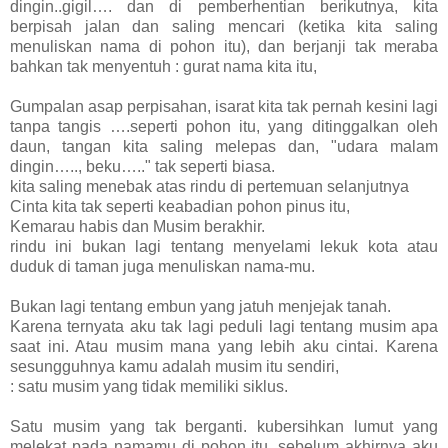
dingin..gigil…. dan di pemberhentian berikutnya, kita
berpisah jalan dan saling mencari (ketika kita saling
menuliskan nama di pohon itu), dan berjanji tak meraba
bahkan tak menyentuh : gurat nama kita itu,
Gumpalan asap perpisahan, isarat kita tak pernah kesini lagi
tanpa tangis ….seperti pohon itu, yang ditinggalkan oleh
daun, tangan kita saling melepas dan, "udara malam
dingin….., beku….." tak seperti biasa.
kita saling menebak atas rindu di pertemuan selanjutnya
Cinta kita tak seperti keabadian pohon pinus itu,
Kemarau habis dan Musim berakhir.
rindu ini bukan lagi tentang menyelami lekuk kota atau
duduk di taman juga menuliskan nama-mu.
Bukan lagi tentang embun yang jatuh menjejak tanah.
Karena ternyata aku tak lagi peduli lagi tentang musim apa
saat ini. Atau musim mana yang lebih aku cintai. Karena
sesungguhnya kamu adalah musim itu sendiri,
: satu musim yang tidak memiliki siklus.
Satu musim yang tak berganti. kubersihkan lumut yang
melekat pada namamu di pohon itu, sebelum akhirnya aku