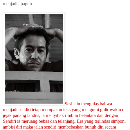
menjadi apapun.
Sesi lain mengulas bahwa
menjadi sendiri tetap merupakan teks yang mengurai gulir waktu di
jejak padang tandus, ia menyibak rimbun belantara dan dengan
Sendiri ia meruang bebas dan telanjang. Era yang terlindas simponi
ambisi diri maka jalan sendiri membebaskan bunuh diri secara