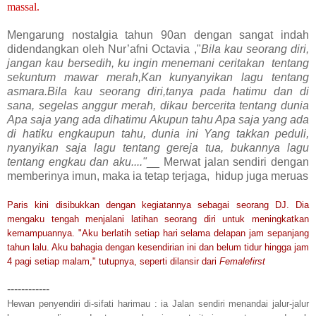
massal.
Mengarung nostalgia tahun 90an dengan sangat indah
didendangkan oleh Nur’afni Octavia ,"
Bila kau seorang diri,
jangan kau bersedih, ku ingin menemani ceritakan tentang
sekuntum mawar merah,Kan kunyanyikan lagu tentang
asmara.Bila kau seorang diri,tanya pada hatimu dan di
sana, segelas anggur merah, dikau bercerita tentang dunia
Apa saja yang ada dihatimu Akupun tahu Apa saja yang ada
di hatiku engkaupun tahu, dunia ini Yang takkan peduli,
nyanyikan saja lagu tentang gereja tua, bukannya lagu
tentang engkau dan aku...."
__
Merwat jalan sendiri dengan
memberinya imun, maka ia tetap terjaga, hidup juga meruas
Paris kini disibukkan dengan kegiatannya sebagai seorang DJ. Dia
mengaku tengah menjalani latihan seorang diri untuk meningkatkan
kemampuannya. "Aku berlatih setiap hari selama delapan jam sepanjang
tahun lalu. Aku bahagia dengan kesendirian ini dan belum tidur hingga jam
4 pagi setiap malam," tutupnya, seperti dilansir
dari
Femalefirst
------------
Hewan penyendiri di-sifati harimau : ia Jalan sendiri
menandai jalur-jalur