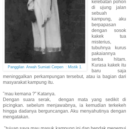
kelebatan pohon
di ujung jalan
sebuah
kampung, aku
berpapasan
dengan sosok
kakek tua
misterius,
tubuhnya kurus
pakaiannya
serba hitam.
Kurasa kakek itu
Panggilan Arwah Sumiati Cerpen : Mistik 1.
baru saja
meninggalkan perkampungan tersebut, atau ia bagian dari
masyarakat kampung itu.
"mau kemana ?” Katanya.
Dengan suara serak, dengan mata yang sedikit di
picingkan. sebelum menjawabnya, ia kemudian terkekeh
hingga dadanya berguncangan. Aku menyahutinya dengan
mengatakan.
"tujuan saya mau masuk kampung ini dan hendak menemui