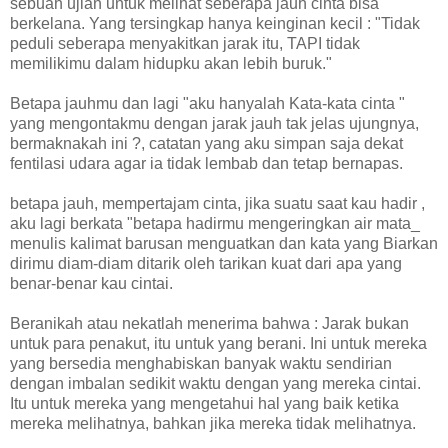
sebuah ujian untuk melihat seberapa jauh cinta bisa
berkelana. Yang tersingkap hanya keinginan kecil : "Tidak
peduli seberapa menyakitkan jarak itu, TAPI tidak
memilikimu dalam hidupku akan lebih buruk."
Betapa jauhmu dan lagi "aku hanyalah Kata-kata cinta "
yang mengontakmu dengan jarak jauh tak jelas ujungnya,
bermaknakah ini ?, catatan yang aku simpan saja dekat
fentilasi udara agar ia tidak lembab dan tetap bernapas.
betapa jauh, mempertajam cinta, jika suatu saat kau hadir ,
aku lagi berkata "betapa hadirmu mengeringkan air mata_
menulis kalimat barusan menguatkan dan kata yang Biarkan
dirimu diam-diam ditarik oleh tarikan kuat dari apa yang
benar-benar kau cintai.
Beranikah atau nekatlah menerima bahwa : Jarak bukan
untuk para penakut, itu untuk yang berani. Ini untuk mereka
yang bersedia menghabiskan banyak waktu sendirian
dengan imbalan sedikit waktu dengan yang mereka cintai.
Itu untuk mereka yang mengetahui hal yang baik ketika
mereka melihatnya, bahkan jika mereka tidak melihatnya.