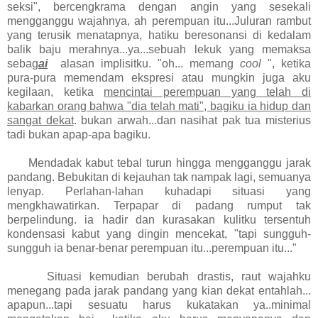
seksi", bercengkrama dengan angin yang sesekali
mengganggu wajahnya, ah perempuan itu...Juluran rambut
yang terusik menatapnya, hatiku beresonansi di kedalam
balik baju merahnya...ya...sebuah lekuk yang memaksa
sebag
ai
alasan implisitku. "oh... memang
cool
", ketika
pura-pura memendam ekspresi atau mungkin juga aku
kegilaan, ketika
mencintai perempuan yang telah di
kabarkan orang bahwa "dia telah mati", bagiku ia hidup dan
sangat dekat
. bukan arwah...dan nasihat pak tua misterius
tadi bukan apap-apa bagiku.
Mendadak kabut tebal turun hingga mengganggu jarak
pandang. Bebukitan di kejauhan tak nampak lagi, semuanya
lenyap. Perlahan-lahan kuhadapi situasi yang
mengkhawatirkan. Terpapar di padang rumput tak
berpelindung. ia hadir dan kurasakan kulitku tersentuh
kondensasi kabut yang dingin mencekat, "tapi sungguh-
sungguh ia benar-benar perempuan itu...perempuan itu..."
Situasi kemudian berubah drastis, raut wajahku
menegang pada jarak pandang yang kian dekat entahlah...
apapun...tapi sesuatu harus kukatakan ya..minimal