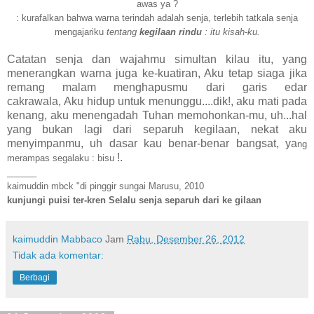
awas ya ?
: kurafalkan bahwa warna terindah adalah senja, terlebih tatkala senja
mengajariku
tentang
kegilaan rindu
: itu kisah-ku
.
Catatan senja dan wajahmu simultan kilau itu, yang
menerangkan warna juga ke-kuatiran, Aku tetap siaga jika
remang malam menghapusmu dari garis edar
cakrawala, Aku hidup untuk menunggu....dik!, aku mati pada
kenang, aku menengadah Tuhan memohonkan-mu, uh...hal
yang bukan lagi dari separuh kegilaan, nekat aku
menyimpanmu, uh dasar kau benar-benar bangsat, ya
ng
!.
merampas segala
ku : bisu
______
kaimuddin mbck "di pinggir sungai Marusu, 2010
kunjungi puisi
ter-kren Selalu senja separuh dari ke gilaan
kaimuddin Mabbaco
Jam
Rabu, Desember 26, 2012
Tidak ada komentar:
Berbagi