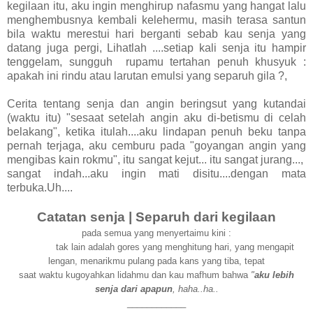
kegilaan itu, aku ingin menghirup nafasmu yang hangat lalu
menghembusnya kembali kelehermu, masih terasa santun
bila waktu merestui hari berganti sebab kau senja yang
datang juga pergi, Lihatlah ....setiap kali senja itu hampir
tenggelam, sungguh rupamu tertahan penuh khusyuk :
apakah ini rindu atau larutan emulsi yang separuh gila ?,
Cerita tentang senja dan angin beringsut yang kutandai
(waktu itu) "sesaat setelah angin aku di-betismu di celah
belakang", ketika itulah....aku lindapan penuh beku tanpa
pernah terjaga, aku cemburu pada "goyangan angin yang
mengibas kain rokmu", itu sangat kejut... itu sangat jurang...,
sangat indah...aku ingin mati disitu....dengan mata
terbuka.Uh....
Catatan senja | Separuh dari kegilaan
pada semua yang menyertaimu kini :
tak lain adalah gores yang menghitung hari, yang
mengapit
lengan, menarikmu pulang pada kans yang tiba
, tepat
saat
waktu
kugoyahkan lidahmu dan kau mafhum bahwa
"
aku lebih
senja dari apapun
, haha..ha..
____________