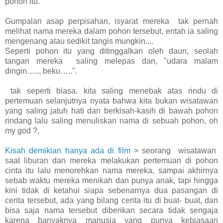
pohon itu.
Gumpalan asap perpisahan, isyarat mereka tak pernah
melihat nama mereka dalam pohon tersebut, entah ia saling
mengenang atau sedikit tangis mungkin....
Seperti pohon itu yang ditinggalkan oleh daun, seolah
tangan mereka saling melepas dan, "udara malam
dingin….., beku…..".
tak seperti biasa. kita saling menebak atas rindu di
pertemuan selanjutnya nyata bahwa kita bukan wisatawan
yang saling jatuh hati dan berkisah-kasih di bawah pohon
rindang lalu saling menuliskan nama di sebuah pohon, oh
my god ?,
Kisah demikian hanya ada di film
> seorang wisatawan
saat liburan dan mereka melakukan pertemuan di pohon
cinta itu lalu menorehkan nama mereka, sampai akhirnya
sebab waktu mereka menikah dan punya anak, tapi hingga
kini tidak di ketahui siapa sebenarnya dua pasangan di
cerita tersebut, ada yang bilang cerita itu di buat- buat, dan
bisa saja nama tersebut diberikan secara tidak sengaja
karena banyaknya manusia yang punya kebiasaan