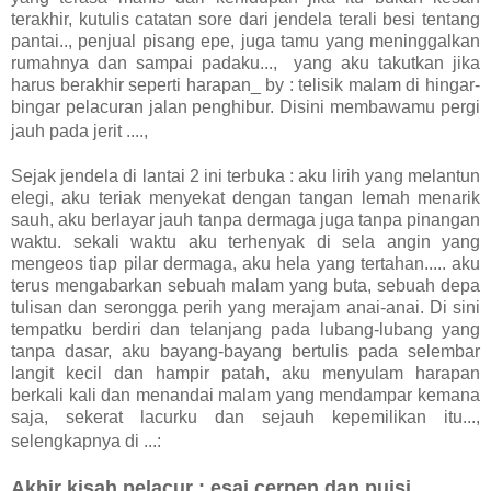
terakhir, kutulis catatan sore dari jendela terali besi tentang
pantai.., penjual pisang epe, juga tamu yang meninggalkan
rumahnya dan sampai padaku..., yang aku takutkan jika
harus berakhir seperti harapan_ by : telisik malam di hingar-
bingar pelacuran jalan penghibur. Disini membawamu pergi
jauh pada jerit ....,
Sejak jendela di lantai 2 ini terbuka : aku lirih yang melantun
elegi, aku teriak menyekat dengan tangan lemah menarik
sauh, aku berlayar jauh tanpa dermaga juga tanpa pinangan
waktu. sekali waktu aku terhenyak di sela angin yang
mengeos tiap pilar dermaga, aku hela yang tertahan..... aku
terus mengabarkan sebuah malam yang buta, sebuah depa
tulisan dan serongga perih yang merajam anai-anai. Di sini
tempatku berdiri dan telanjang pada lubang-lubang yang
tanpa dasar, aku bayang-bayang bertulis pada selembar
langit kecil dan hampir patah, aku menyulam harapan
berkali kali dan menandai malam yang mendampar kemana
saja, sekerat lacurku dan sejauh kepemilikan itu...,
selengkapnya di ...:
Akhir kisah pelacur : esai cerpen dan puisi