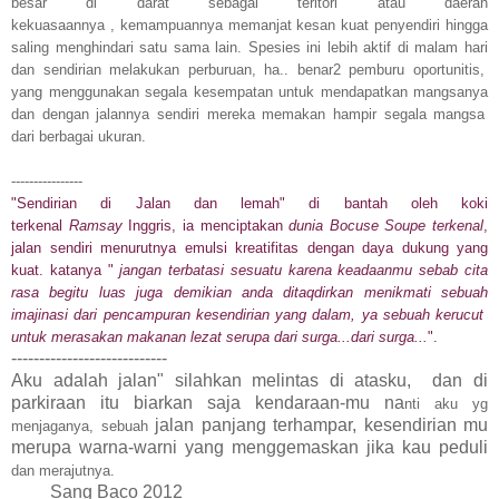
besar di darat sebagai teritori atau daerah
kekuasaannya
,
kemampuannya memanjat kesan kuat penyendiri hingga
saling menghindari satu sama lain. Spesies ini lebih aktif di malam hari
dan sendirian melakukan perburuan, ha..
benar2 pemburu oportunitis,
yang menggunakan segala kesempatan untuk mendapatkan mangsanya
dan dengan jalannya sendiri m
ereka memakan hampir segala mangsa
dari berbagai ukuran.
----------------
"Sendirian di Jalan
dan lemah" di bantah oleh koki
terkenal
Ramsay
Inggris, ia menciptakan
dunia Bocuse Soupe
terkenal
,
jalan sendiri menurutnya emulsi kreatifitas dengan daya dukung yang
kuat. katanya
"
jangan
terbatasi sesuatu karena keadaanmu sebab cita
rasa begitu luas juga demikian anda
ditaqdirkan
menikmati sebuah
imajinasi dari pencampuran kesendirian yang dalam, ya sebuah kerucut
untuk merasakan makanan lezat serupa dari surga...dari surga...
".
----------------------------
Aku adalah jalan
" silahkan melintas di atasku, dan di
parkiraan itu biarkan saja kendaraan-mu na
nti aku yg
jalan panjang terhampar, kesendirian mu
menjaganya, sebuah
merupa warna-warni
yang menggemaskan jika kau peduli
dan merajutnya.
Sang Baco 2012
_____