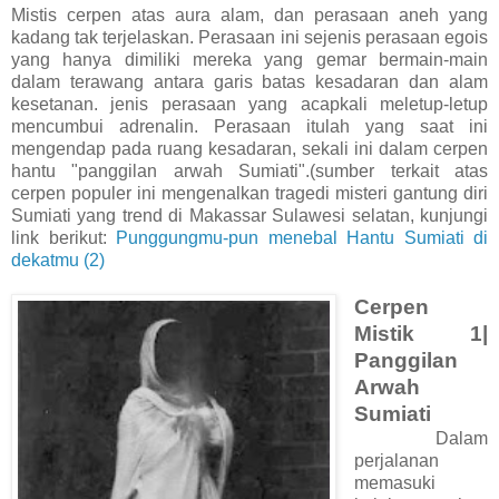
Mistis cerpen atas aura alam, dan perasaan aneh yang
kadang tak terjelaskan. Perasaan ini sejenis perasaan egois
yang hanya dimiliki mereka yang gemar bermain-main
dalam terawang antara garis batas kesadaran dan alam
kesetanan. jenis perasaan yang acapkali meletup-letup
mencumbui adrenalin. Perasaan itulah yang saat ini
mengendap pada ruang kesadaran, sekali ini dalam cerpen
hantu "panggilan arwah Sumiati".(sumber terkait atas
cerpen populer ini mengenalkan tragedi misteri gantung diri
Sumiati yang trend di Makassar Sulawesi selatan, kunjungi
link berikut:
Punggungmu-pun menebal Hantu Sumiati di
dekatmu (2)
Cerpen
Mistik 1|
Panggilan
Arwah
Sumiati
Dalam
perjalanan
memasuki