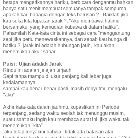
betapa mengerikannya hariku, berbicara denganmu bahkan
hanya satu menit membuat semuanya tampak sempurna.
apakah kau bahagia dengan teks barusan ?_ Baiklah jika
kau suka kita lupakan jarak ?, "Aku membawa hatimu
bersamaku, yang kemudian kubawa di dalam hatiku”.
Pahamilah Kata-kata cinta ini sebagai cara "menggantung
sepi jika perlu menewaskannya, dan sebab kau bunga di
hatiku ?, jarak ini adalah hubungan jauh, kau akan
menemukan aku : sabar
Puisi : Ujian adalah Jarak
Rindu ini adalah jelajah terjauh
Sepi tanpa mampu di ukur panjang kali lebar juga
kedalamannya
sampai kau benar-benar pasti, masih denyutmu mengalu
"aku"
Akhir kata-kata dalam jauhmu, kupastikan ini Periode
terpanjang, sedang waktu seolah tak menunggu musim,
suatu saat aku ingin kau membaca surat ini, jika waktu tak
menemukan "kita"
aku tetap meyakini bahwa : tidak ada batasan atau
hambatan jika dua orang ditakdirkan untuk bersama. ” Gila