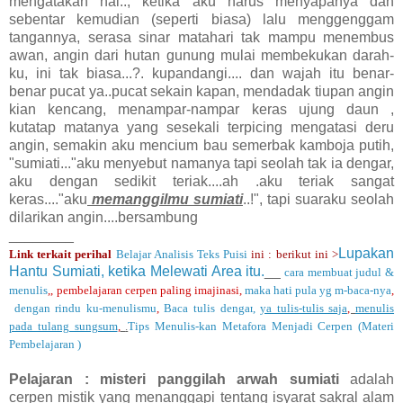
mengatakan hai.., ketika aku harus menyapanya dan
sebentar kemudian (seperti biasa) lalu menggenggam
tangannya, serasa sinar matahari tak mampu menembus
awan, angin dari hutan gunung mulai membekukan darah-
ku, ini tak biasa...?. kupandangi.... dan wajah itu benar-
benar pucat ya..pucat sekain kapan, mendadak tiupan angin
kian kencang, menampar-nampar keras ujung daun ,
kutatap matanya yang sesekali terpicing mengatasi deru
angin, semakin aku mencium bau semerbak kamboja putih,
"sumiati..."aku menyebut namanya tapi seolah tak ia dengar,
aku dengan sedikit teriak....ah .aku teriak sangat
keras...."aku
memanggilmu sumiati
..!", tapi suaraku seolah
dilarikan angin....bersambung
________
Lupakan
Link terkait perihal
Belajar Analisis Teks Puisi
ini : berikut ini >
Hantu Sumiati, ketika Melewati Area itu.
__
cara membuat judul &
menulis
,
,
pembelajaran cerpen paling imajinasi,
maka hati pula yg m-baca-nya
,
dengan rindu ku-menulismu
,
Baca tulis dengar
,
ya tulis-tulis saja
,
menulis
pada tulang sungsum
,
.
Tips Menulis-kan Metafora Menjadi Cerpen (Materi
Pembelajaran )
Pelajaran : misteri panggilah arwah sumiati
adalah
cerpen mistik yang menanggapi tentang isyarat sakral alam