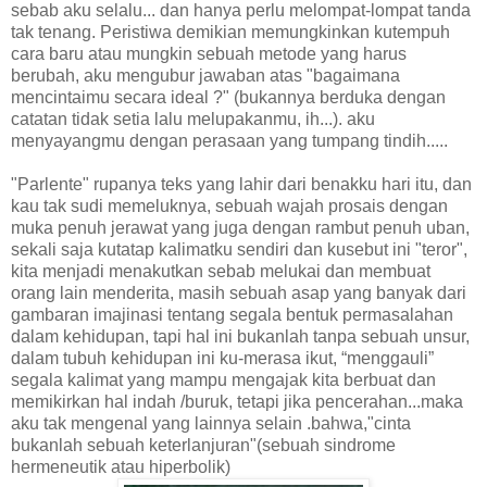
sebab aku selalu... dan hanya perlu melompat-lompat tanda
tak tenang. Peristiwa demikian memungkinkan kutempuh
cara baru atau mungkin sebuah metode yang harus
berubah, aku mengubur jawaban atas "bagaimana
mencintaimu secara ideal ?" (bukannya berduka dengan
catatan tidak setia lalu melupakanmu, ih...). aku
menyayangmu dengan perasaan yang tumpang tindih.....
"Parlente" rupanya teks yang lahir dari benakku hari itu, dan
kau tak sudi memeluknya, sebuah wajah prosais dengan
muka penuh jerawat yang juga dengan rambut penuh uban,
sekali saja kutatap kalimatku sendiri dan kusebut ini "teror",
kita menjadi menakutkan sebab melukai dan membuat
orang lain menderita, masih sebuah asap yang banyak dari
gambaran imajinasi tentang segala bentuk permasalahan
dalam kehidupan, tapi hal ini bukanlah tanpa sebuah unsur,
dalam tubuh kehidupan ini ku-merasa ikut, “menggauli”
segala kalimat yang mampu mengajak kita berbuat dan
memikirkan hal indah /buruk, tetapi jika pencerahan...maka
aku tak mengenal yang lainnya selain .bahwa,"cinta
bukanlah sebuah keterlanjuran"(sebuah sindrome
hermeneutik atau hiperbolik)