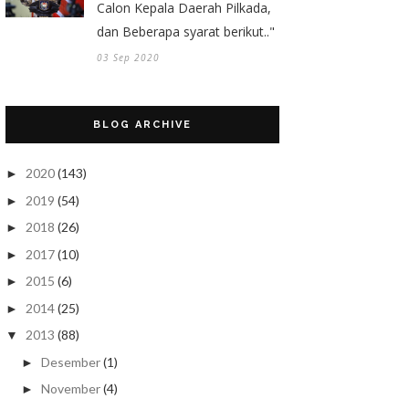
Calon Kepala Daerah Pilkada,
dan Beberapa syarat berikut.."
03 Sep 2020
BLOG ARCHIVE
2020
(143)
►
2019
(54)
►
2018
(26)
►
2017
(10)
►
2015
(6)
►
2014
(25)
►
2013
(88)
▼
Desember
(1)
►
November
(4)
►