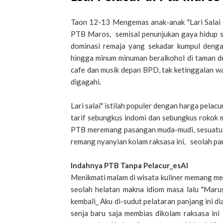
Taon 12-13 Mengemas anak-anak "Lari Salai "
PTB Maros, semisal penunjukan gaya hidup s
dominasi remaja yang sekadar kumpul dengan
hingga minum minuman beralkohol di taman de
cafe dan musik depan BPD, tak ketinggalan w
digagahi.
Lari salai" istilah populer dengan harga pelac
tarif sebungkus indomi dan sebungkus rokok m
PTB meremang pasangan muda-mudi, sesuatu ya
remang nyanyian kolam raksasa ini, seolah p
Indahnya PTB Tanpa Pelacur_esAI
Menikmati malam di wisata kuliner memang me
seolah helatan makna idiom masa lalu "Maru
kembali_ Aku di-sudut pelataran panjang ini d
senja baru saja membias dikolam raksasa ini