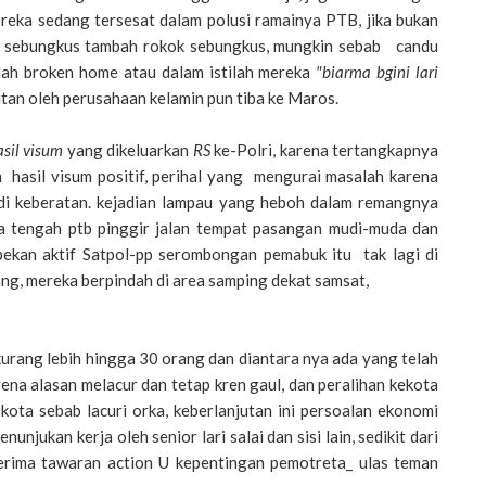
ereka sedang tersesat dalam polusi ramainya PTB, jika bukan
mi sebungkus tambah rokok sebungkus, mungkin sebab candu
lah broken home atau dalam istilah mereka
"biarma bgini lari
utan oleh perusahaan kelamin pun tiba ke Maros.
sil
visum
yang dikeluarkan
RS
ke-Polri,
karena tertangkapnya
hasil visum positif, perihal yang mengurai masalah karena
di keberatan. kejadian lampau yang heboh dalam remangnya
a tengah ptb pinggir jalan tempat pasangan mudi-muda dan
kan aktif Satpol-pp serombongan pemabuk itu tak lagi di
ang, mereka berpindah di area samping dekat samsat,
urang lebih hingga 30 orang dan diantara nya ada yang telah
rena alasan melacur dan tetap kren gaul, dan peralihan kekota
kota sebab lacuri orka, keberlanjutan ini persoalan ekonomi
unjukan kerja oleh senior lari salai dan sisi lain, sedikit dari
erima tawaran action U kepentingan pemotreta_ ulas teman