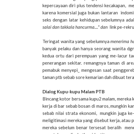
kepercayaan diri plus tendensi kecakapan, m
karena komersial juga bukan lantaran indo
seks dengan latar kehidupan sebelumnya ada
salai dan takkala hancurma...." dan
link pe-rekr
Teringat wanita yang sebelumnya
menerima ha
banyak pelaku dan hanya seorang wanita dgn 
kedua ortu dari perempuan yang me-lacur ta
penerangan sekitar. remangnya taman di are
pemabuk menyepi_ mengesan saat penggerebe
taman ptb sebab sore kemarian dah dibuat ter
Dialog Kupu-kupu Malam PTB
Bincang kotor bersama kupu2 malam, mereka k
kerja di bar sebab bosan di maros, mungkin ka
sebab nilai strata ekonomi, mungkin juga ke-
meligitimasi mereka yang disebut kerja, atau pen
mereka sebelum benar tersesat beralih men