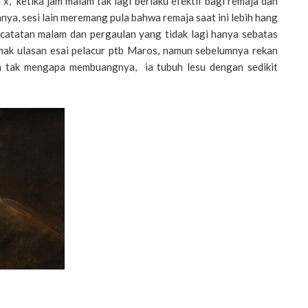
x, ketika jam malam tak lagi berlaku efektif bagi remaja dan
ya, sesi lain meremang pula bahwa remaja saat ini lebih hang
, catatan malam dan pergaulan yang tidak lagi hanya sebatas
mak ulasan esai pelacur ptb Maros, namun sebelumnya rekan
n tak mengapa membuangnya, ia tubuh lesu dengan sedikit