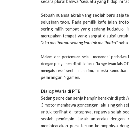
secara plural bahwa "sesuatu yang hidup ini "ad
Sebuah nuansa akrab yang seolah baru saja ter
selusinan taon. Pada pemilik kafe jalan tro
sering milih tempat yang sedang kududuk-i i
merupakan tempat yang sangat disukai untuk 
"aku melihatmu sedang kau tak melihatku"
.haha..
Malam dan pertemuan selalu menandai peristiwa hi
dengan pengamen di ptb kuliner "ia nge-iwan fals 
meski kemudian
mengais reski seribu dua ribu,
pelarangan Ngamen.
Dialog Waria di PTB
Sedang sore dan senja hampir berakhir di ptb 
3 motor membawa goncengan lalu singgah sej
untuk terlihat di tatapnya, rupanya salah 
seolah pemimpin, jarak antaraku dengan
membicarakan perseteruan kelompokya deng