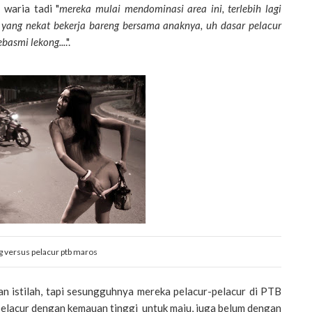
 waria tadi "
mereka mulai mendominasi area ini, terlebih lagi
e yang nekat bekerja bareng bersama anaknya, uh dasar pelacur
ebasmi lekong...
.".
 versus pelacur ptb maros
an istilah, tapi sesungguhnya mereka pelacur-pelacur di PTB
pelacur dengan kemauan tinggi untuk maju, juga belum dengan