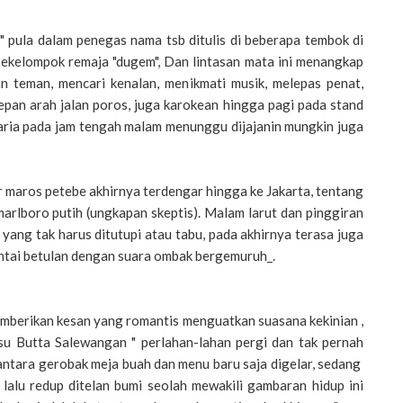
 pula dalam penegas nama tsb ditulis di beberapa tembok di
ekelompok remaja "dugem", Dan lintasan mata ini menangkap
 teman, mencari kenalan, menikmati musik, melepas penat,
pan arah jalan poros, juga karokean hingga pagi pada stand
aria pada jam tengah malam menunggu dijajanin mungkin juga
ur maros petebe akhirnya terdengar hingga ke Jakarta, tentang
arlboro putih (ungkapan skeptis). Malam larut dan pinggiran
ng tak harus ditutupi atau tabu, pada akhirnya terasa juga
antai betulan dengan suara ombak bergemuruh_.
mberikan kesan yang romantis menguatkan suasana kekinian ,
su Butta Salewangan " perlahan-lahan pergi dan tak pernah
iantara gerobak meja buah dan menu baru saja digelar, sedang
 lalu redup ditelan bumi seolah mewakili gambaran hidup ini