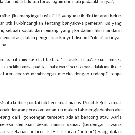
a dan indah lalu tua terus legam dan mati pada akhirmya..",
sihir jika mengingat usia PTB yang masih dini ini atau belum
toar ptb ku-bincangkan tentang banyaknya pemesan jus yang
ni, sebuah sudut dan remang yang jika dalam film mandarin
memantau, dalam pengertian konyol disebut "riben" artinya :
.ha...
dup, hal yang ku-sebut berbagi "dialektika hidup", serupa temuku
OI" dalam hiburannya padaku, maka warni percakapan adalah musik dan
 aturan daerah membrangus mereka dengan undang2 tanpa
/wisata kuliner pantai tak berombak maros. Penuh kejut tampak
enak dengan perasaan aman, uh malam tak mengindahkan aku
seorang dari goncengan tersebut adalah bencong atau waria
 mereka demikian dekat namun samar. (terdengar waria
an serekanan pelacur PTB ( terucap "petebe") yang dalam