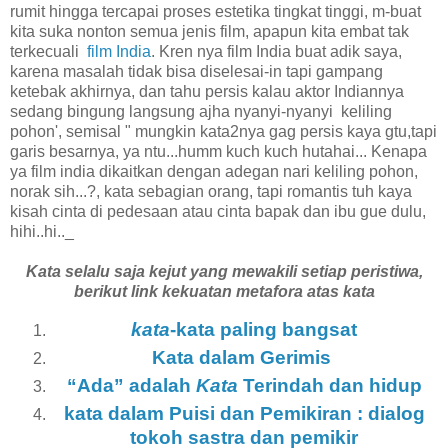
rumit hingga tercapai proses estetika tingkat tinggi, m-buat
kita suka nonton semua jenis film, apapun kita embat tak
terkecuali
film India
. Kren nya film India buat adik saya,
karena masalah tidak bisa diselesai-in tapi gampang
ketebak akhirnya, dan tahu persis kalau aktor Indiannya
sedang bingung langsung ajha nyanyi-nyanyi keliling
pohon', semisal " mungkin kata2nya gag persis kaya gtu,tapi
garis besarnya, ya ntu...humm kuch kuch hutahai... Kenapa
ya film india dikaitkan dengan adegan nari keliling pohon,
norak sih...?, kata sebagian orang, tapi romantis tuh kaya
kisah cinta di pedesaan atau cinta bapak dan ibu gue dulu,
hihi..hi.._
Kata selalu saja kejut yang mewakili setiap peristiwa,
berikut link kekuatan metafora atas kata
kata
-kata paling bangsat
Kata dalam Gerimis
“Ada” adalah
Kata
Terindah dan hidup
kata dalam Puisi dan Pemikiran : dialog
tokoh sastra dan pemikir