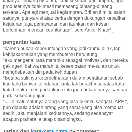
katanya "tentang Aktor itu, tidak sekedar jual tampan, juga
produserinya tidak mesti memasang bintang-bintang
terkenal. Apalagi menjual keglamoran. Brilian film itu salah
satunya punya visi atau cerita dengan dukungan kebajikan
kejujuran juga perlawanan dan jauhkan dari kesan
berlebihan mencari keuntungan", seru Amier Khan*_
pengantar kata
*karena bukan keberuntungan yang jadikanmu bijak, tapi
kebijakanmulah yang membuatmu beruntung.
*aku mengenal rasa marahku sebagai motivasi, dan mereka
gak ngerti bahwa marah itu kesempatan me-sulap untuk
menghebatkan diri pada kehidupan
*Betapa sulitnya keterpeliharaan dalam perjalanan sebab
kau tahu bahwa keindahan cinta tak berakhir sebatas kata-
kata belaka. mengindahkan cinta juga bukan hanya sampai
pada sekedar pujian.
*.....ia, satu-satunya orang yang bisa bikinku sangat HAPPY,
pun diapula adalah orang yang sama yang bisa membuat
sedih , aku menjalani keduannya, sedang sedahsyat
apapun prahara ia tetap disampingku.
Tarian dan
kata-kata cinta
by "quotes"