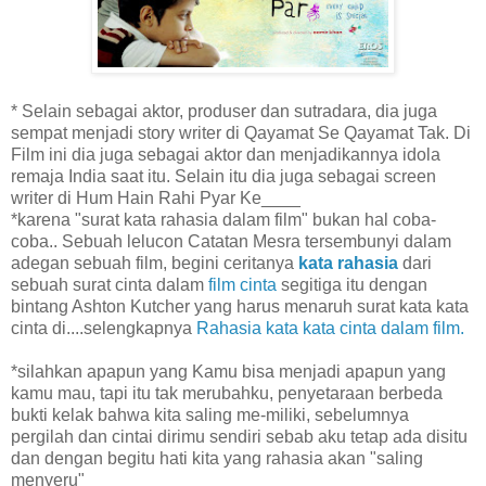
*
Selain sebagai aktor, produser dan sutradara, dia juga
sempat menjadi story writer di Qayamat Se Qayamat Tak. Di
Film ini dia juga sebagai aktor dan menjadikannya idola
remaja India saat itu. Selain itu dia juga sebagai screen
writer di Hum Hain Rahi Pyar Ke____
*karena "
surat kata rahasia
dalam film" bukan hal coba-
coba.. Sebuah lelucon Catatan Mesra tersembunyi dalam
adegan sebuah film, begini ceritanya
kata rahasia
dari
sebuah surat cinta dalam
film cinta
segitiga itu dengan
bintang Ashton Kutcher yang harus menaruh surat kata kata
cinta di....selengkapnya
Rahasia kata kata cinta dalam film.
*silahkan apapun yang Kamu bisa menjadi apapun yang
kamu mau, tapi itu tak merubahku, penyetaraan berbeda
bukti kelak bahwa kita saling me-miliki, sebelumnya
pergilah dan cintai dirimu sendiri sebab aku tetap ada disitu
dan dengan begitu hati kita yang rahasia akan "saling
menyeru"_