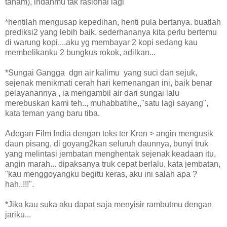
tanam), indahmu tak rasional lagi
*hentilah mengusap kepedihan, henti pula bertanya. buatlah
prediksi2 yang lebih baik, sederhananya kita perlu bertemu
di warung kopi....aku yg membayar 2 kopi sedang kau
membelikanku 2 bungkus rokok, adilkan...
*Sungai Gangga dgn air kalimu yang suci dan sejuk,
sejenak menikmati cerah hari kemenangan ini, baik benar
pelayanannya , ia mengambil air dari sungai lalu
merebuskan kami teh.., muhabbatihe,,"satu lagi sayang",
kata teman yang baru tiba.
Adegan Film India dengan teks ter Kren > angin mengusik
daun pisang, di goyang2kan seluruh daunnya, bunyi truk
yang melintasi jembatan menghentak sejenak keadaan itu,
angin marah... dipaksanya truk cepat berlalu, kata jembatan,
"kau menggoyangku begitu keras, aku ini salah apa ?
hah..!!!".
*Jika kau suka aku dapat saja menyisir rambutmu dengan
jariku...