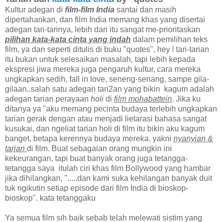
Kultur adegan di
film-film India
santai dan masih
dipertahankan, dan film India memang khas yang disertai
adegan tari-tarinya, lebih dari itu sangat me-prioritaskan
pilihan kata-kata cinta yang indah
dalam pemilihan teks
film, ya dan seperti ditulis di buku "quotes", hey ! tari-tarian
itu bukan untuk selesaikan masalah, tapi lebih kepada
ekspresi jiwa mereka juga pengaruh kultur, cara mereka
ungkapkan sedih, fall in love, seneng-senang, sampe gila-
gilaan..salah satu adegan tari2an yang bikin kagum adalah
adegan tarian perayaan
holi
di
film mohabattein
. Jika ku
ditanya ya "aku memang pecinta budaya terlebih ungkapkan
tarian gerak dengan atau menjadi lietarasi bahasa sangat
kusukai, dan ngeliat tarian holi di film itu bikin aku kagum
banget, betapa kerennya budaya mereka. yakni
nyanyian &
tarian
di film. Buat sebagaian orang mungkin ini
kekeurangan, tapi buat banyak orang juga tetangga-
tetangga saya itulah ciri khas film Bollywood yang hambar
jika dihilangkan, ".....dan kami suka kehilangan banyak duit
tuk ngikutin setiap episode dari film India di bioskop-
bioskop". kata tetanggaku
Ya semua film sih baik sebab telah melewati sistim yang