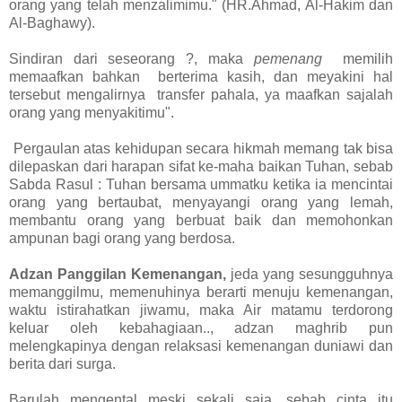
orang yang telah menzalimimu." (HR.Ahmad, Al-Hakim dan
Al-Baghawy).
Sindiran dari seseorang ?, maka
pemenang
memilih
memaafkan bahkan berterima kasih, dan meyakini hal
tersebut mengalirnya transfer pahala, ya maafkan sajalah
orang yang menyakitimu".
Pergaulan atas kehidupan secara hikmah memang tak bisa
dilepaskan dari harapan sifat ke-maha baikan Tuhan, sebab
Sabda Rasul : Tuhan bersama ummatku ketika ia mencintai
orang yang bertaubat, menyayangi orang yang lemah,
membantu orang yang berbuat baik dan memohonkan
ampunan bagi orang yang berdosa.
Adzan Panggilan Kemenangan,
jeda yang sesungguhnya
memanggilmu, memenuhinya berarti menuju kemenangan,
waktu istirahatkan jiwamu, maka Air matamu terdorong
keluar oleh kebahagiaan.., adzan maghrib pun
melengkapinya dengan relaksasi kemenangan duniawi dan
berita dari surga.
Barulah mengental meski sekali saja, sebab cinta itu