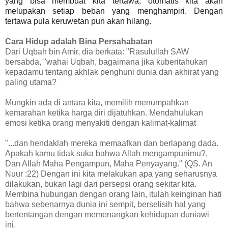
yang bisa membuat kita tertawa, otomatis kita akan
melupakan setiap beban yang menghampiri. Dengan
tertawa pula keruwetan pun akan hilang.
Cara Hidup adalah Bina Persahabatan
Dari Uqbah bin Amir, dia berkata: "Rasulullah SAW
bersabda, "wahai Uqbah, bagaimana jika kuberitahukan
kepadamu tentang akhlak penghuni dunia dan akhirat yang
paling utama?
Mungkin ada di antara kita, memilih menumpahkan
kemarahan ketika harga diri dijatuhkan. Mendahulukan
emosi ketika orang menyakiti dengan kalimat-kalimat
"...dan hendaklah mereka memaafkan dan berlapang dada.
Apakah kamu tidak suka bahwa Allah mengampunimu?,
Dan Allah Maha Pengampun, Maha Penyayang." (QS. An
Nuur :22) Dengan ini kita melakukan apa yang seharusnya
dilakukan, bukan lagi dari persepsi orang sekitar kita.
Membina hubungan dengan orang lain, itulah keinginan hati
bahwa sebenarnya dunia ini sempit, berselisih hal yang
bertentangan dengan memenangkan kehidupan duniawi
ini.