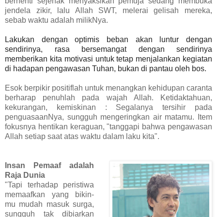
berhenti sejenak menyaksikan
pemuja sedang membuka
jendela zikir, lalu Allah SWT, melerai gelisah mereka,
sebab
waktu adalah milikNya.
Lakukan dengan optimis beban akan luntur dengan
sendirinya, rasa bersemangat dengan sendirinya
memberikan kita motivasi untuk tetap menjalankan kegiatan
di hadapan pengawasan Tuhan, bukan di pantau oleh bos.
Esok berpikir positiflah untuk menangkan kehidupan caranta
berharap penuhlah pada wajah Allah. Ketidaktahuan,
kekurangan, kemiskinan : Segalanya tersihir pada
penguasaanNya, sungguh mengeringkan air matamu. Item
fokusnya hentikan keraguan, "tanggapi bahwa
pengawasan
Allah setiap saat atas waktu dalam laku kita".
Insan Pemaaf adalah
Raja Dunia
"Tapi terhadap peristiwa
memaafkan yang bikin-
mu mudah masuk surga,
sungguh tak dibiarkan