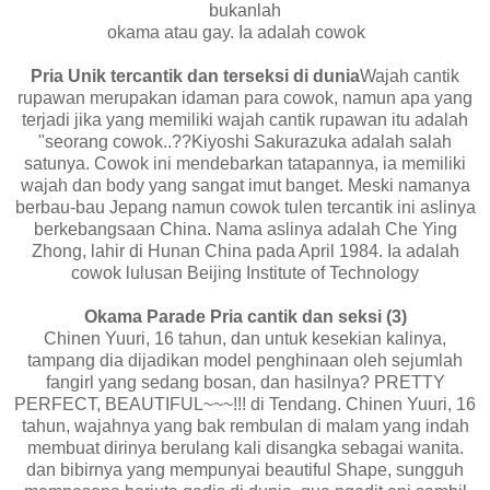
bukanlah
okama atau gay. Ia adalah cowok
Pria Unik te
rcantik dan terseksi di dunia
Wajah cantik
rupawan merupakan idaman para cowok, namun apa yang
terjadi jika yang memiliki wajah cantik rupawan itu adalah
"seorang cowok..??Kiyoshi Sakurazuka adalah salah
satunya. Cowok ini mendebarkan tatapannya, ia memiliki
wajah dan body yang sangat imut banget. Meski namanya
berbau-bau Jepang namun cowok tulen tercantik ini aslinya
berkebangsaan China. Nama aslinya adalah Che Ying
Zhong, lahir di Hunan China pada April 1984. Ia adalah
cowok lulusan Beijing Institute of Technology
Okama Parade Pria cantik dan seksi (3)
Chinen Yuuri, 16 tahun, dan untuk kesekian kalinya,
tampang dia dijadikan model penghinaan oleh sejumlah
fangirl yang sedang bosan, dan hasilnya? PRETTY
PERFECT, BEAUTIFUL~~~!!! di Tendang. Chinen Yuuri, 16
tahun, wajahnya yang bak rembulan di malam yang indah
membuat dirinya berulang kali disangka sebagai wanita.
dan bibirnya yang mempunyai beautiful Shape, sungguh