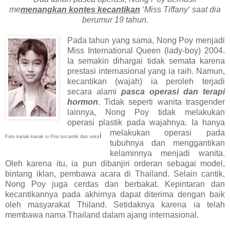
me
menangkan kontes kecantikan
‘Miss Tiffany‘ saat dia
berumur 19 tahun.
Pada tahun yang sama, Nong Poy menjadi
Miss International Queen (lady-boy) 2004.
Ia semakin dihargai tidak semata karena
prestasi internasional yang ia raih. Namun,
kecantikan (wajah) ia peroleh terjadi
secara alami
pasca operasi dan terapi
hormon
. Tidak seperti wanita trasgender
lainnya, Nong Poy tidak melakukan
operasi plastik pada wajahnya. Ia hanya
melakukan operasi pada
i
Foto kanak-kanak si Pria tercantik dan seks
tubuhnya dan menggantikan
kelaminnya menjadi wanita.
Oleh karena itu, ia pun dibanjiri orderan sebagai model,
bintang iklan, pembawa acara di Thailand. Selain cantik,
Nong Poy juga cerdas dan berbakat. Kepintaran dan
kecantikannya pada akhirnya dapat diterima dengan baik
oleh masyarakat Thiland. Setidaknya karena ia telah
membawa nama Thailand dalam ajang internasional.