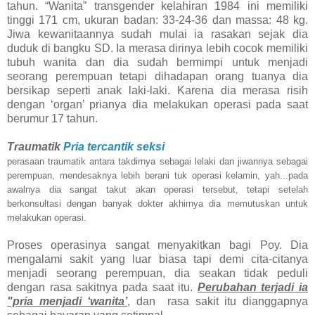
tahun. “Wanita” transgender kelahiran 1984 ini memiliki
tinggi 171 cm, ukuran badan: 33-24-36 dan massa: 48 kg.
Jiwa kewanitaannya sudah mulai ia rasakan sejak dia
duduk di bangku SD. Ia merasa dirinya lebih cocok memiliki
tubuh wanita dan dia sudah bermimpi untuk menjadi
seorang perempuan tetapi dihadapan orang tuanya dia
bersikap seperti anak laki-laki. Karena dia merasa risih
dengan ‘organ’ prianya dia melakukan operasi pada saat
berumur 17 tahun.
Traumatik
Pria tercantik seksi
perasaan traumatik antara takdirnya sebagai lelaki dan jiwannya sebagai
perempuan, mendesaknya lebih berani tuk operasi kelamin, yah...pada
awalnya dia sangat takut akan operasi tersebut, tetapi setelah
berkonsultasi dengan banyak dokter akhirnya dia memutuskan untuk
melakukan operasi.
Proses operasinya sangat menyakitkan bagi Poy. Dia
mengalami sakit yang luar biasa tapi demi cita-citanya
menjadi seorang perempuan, dia seakan tidak peduli
dengan rasa sakitnya pada saat itu.
Perubahan terjadi ia
"pria menjadi ‘wanita’
, dan rasa sakit itu dianggapnya