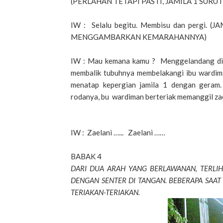
(PERLAHAN TETAPI PASTI, JAMILA 1 SURUT
IW : Selalu begitu. Membisu dan pergi
MENGGAMBARKAN KEMARAHANNYA)
IW : Mau kemana kamu ? Menggelandang di ja
membalik tubuhnya membelakangi ibu wardi
menatap kepergian jamila 1 dengan geram.
rodanya, bu wardiman berteriak memanggil za
IW : Zaelani …... Zaelani ……
BABAK 4
DARI DUA ARAH YANG BERLAWANAN, TERLI
DENGAN SENTER DI TANGAN. BEBERAPA SAAT
TERIAKAN-TERIAKAN.