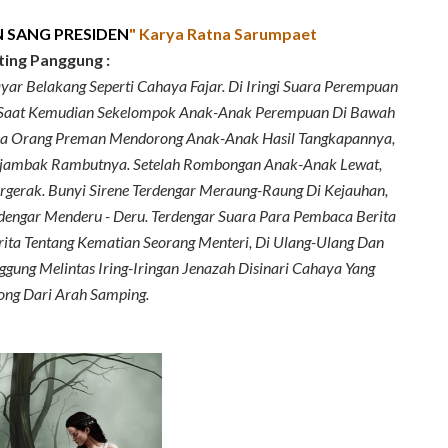
 SANG PRESIDEN
" Karya Ratna Sarumpaet
ting Panggung :
ar Belakang Seperti Cahaya Fajar. Di Iringi Suara Perempuan
a Saat Kemudian Sekelompok Anak-Anak Perempuan Di Bawah
apa Orang Preman Mendorong Anak-Anak Hasil Tangkapannya,
jambak Rambutnya. Setelah Rombongan Anak-Anak Lewat,
rgerak. Bunyi Sirene Terdengar Meraung-Raung Di Kejauhan,
erdengar Menderu - Deru. Terdengar Suara Para Pembaca Berita
rita Tentang Kematian Seorang Menteri, Di Ulang-Ulang Dan
gung Melintas Iring-Iringan Jenazah Disinari Cahaya Yang
ng Dari Arah Samping.