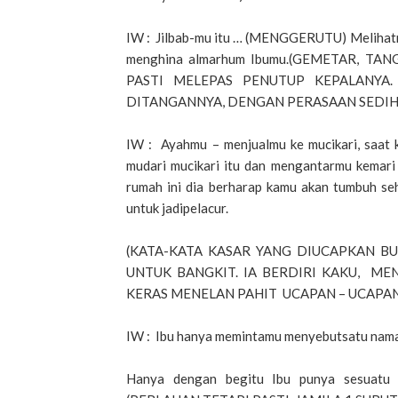
IW : Jilbab-mu itu … (MENGGERUTU) Melihatm
menghina almarhum Ibumu.(GEMETAR, 
PASTI MELEPAS PENUTUP KEPALANYA
DITANGANNYA, DENGAN PERASAAN SEDIH
IW : Ayahmu – menjualmu ke mucikari, saat 
mudari mucikari itu dan mengantarmu kemari
rumah ini dia berharap kamu akan tumbuh s
untuk jadipelacur.
(KATA-KATA KASAR YANG DIUCAPKAN 
UNTUK BANGKIT. IA BERDIRI KAKU, ME
KERAS MENELAN PAHIT UCAPAN – UCAPA
IW : Ibu hanya memintamu menyebutsatu namaJ
Hanya dengan begitu Ibu punya sesuatu 