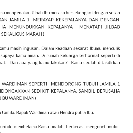
u mengenakan Jilbab Ibu merasa bersekongkol dengan setan
TANGAN JAMILA 1 MERAYAP KEKEPALANYA DAN DENGAN
. IA MENUNDUKKAN KEPALANYA MENATAPI JILBAB
 SEKALIGUS MARAH )
kamu masih ingusan. Dalam keadaan sekarat Ibumu menculik
 supaya kamu aman. Di rumah keluarga terhormat seperti di
ehat. Dan apa yang kamu lakukan? Kamu seolah ditakdirkan
BU WARDIMAN SEPERTI MENDORONG TUBUH JAMILA 1
NDONGAKKAN SEDIKIT KEPALANYA, SAMBIL BERUSAHA
N BU WARDIMAN)
 amila. Bapak Wardiman atau Hendra putra Ibu.
untuk membelamu.Kamu malah berkeras mengunci mulut.