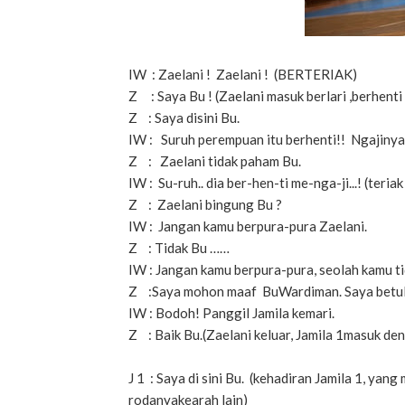
IW : Zaelani ! Zaelani ! (BERTERIAK)
Z : Saya Bu ! (Zaelani masuk berlari ,berhent
Z : Saya disini Bu.
IW : Suruh perempuan itu berhenti!! Ngajinya 
Z : Zaelani tidak paham Bu.
IW : Su-ruh.. dia ber-hen-ti me-nga-ji...! (
Z : Zaelani bingung Bu ?
IW : Jangan kamu berpura-pura Zaelani.
Z : Tidak Bu ……
IW : Jangan kamu berpura-pura, seolah kamu tid
Z :Saya mohon maaf BuWardiman. Saya betul
IW : Bodoh! Panggil Jamila kemari.
Z : Baik Bu.(Zaelani keluar, Jamila 1masuk d
J 1 : Saya di sini Bu. (kehadiran Jamila 1, y
rodanyakearah lain)