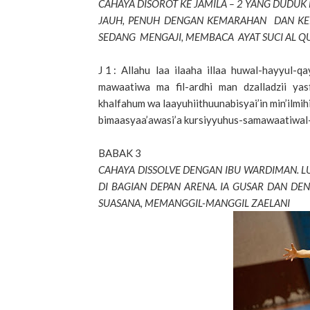
CAHAYA DISOROT KE JAMILA – 2 YANG DUDUK 
JAUH, PENUH DENGAN KEMARAHAN DAN KEBE
SEDANG MENGAJI, MEMBACA AYAT SUCI AL QU
J 1 : Allahu laa ilaaha illaa huwal-hayyul-q
mawaatiwa ma fil-ardhi man dzalladzii yasf
khalfahum wa laayuhiithuunabisyai’in min’ilmihi
bimaasyaa’awasi’a kursiyyuhus-samawaatiwal-
BABAK 3
CAHAYA DISSOLVE DENGAN IBU WARDIMAN. 
DI BAGIAN DEPAN ARENA. IA GUSAR DAN D
SUASANA, MEMANGGIL-MANGGIL ZAELANI