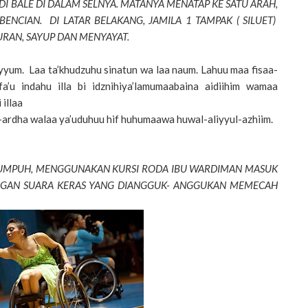
DI BALE DI DALAM SELNYA. MATANYA MENATAP KE SATU ARAH,
NCIAN. DI LATAR BELAKANG, JAMILA 1 TAMPAK ( SILUET)
RAN, SAYUP DAN MENYAYAT.
ayyum. Laa ta’khudzuhu sinatun wa laa naum. Lahuu maa fisaa-
a’u indahu illa bi idznihiya’lamumaabaina aidiihim wamaa
 illaa
ardha walaa ya’uduhuu hif huhumaawa huwal-aliyyul-azhiim.
LUMPUH, MENGGUNAKAN KURSI RODA IBU WARDIMAN MASUK
ENGAN SUARA KERAS YANG DIANGGUK- ANGGUKAN MEMECAH