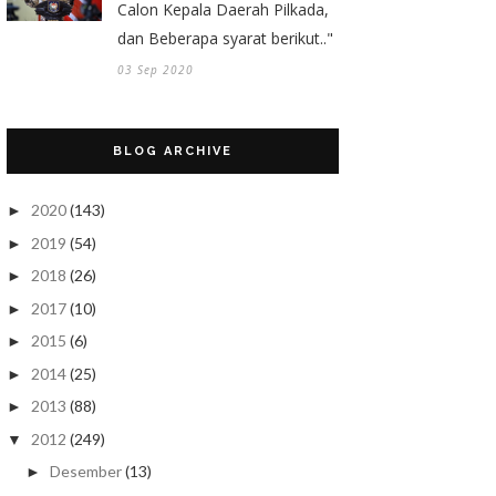
Calon Kepala Daerah Pilkada,
dan Beberapa syarat berikut.."
03 Sep 2020
BLOG ARCHIVE
2020
(143)
►
2019
(54)
►
2018
(26)
►
2017
(10)
►
2015
(6)
►
2014
(25)
►
2013
(88)
►
2012
(249)
▼
Desember
(13)
►