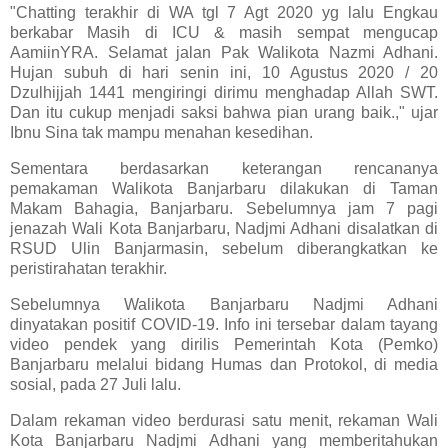
"Chatting terakhir di WA tgl 7 Agt 2020 yg lalu Engkau
berkabar Masih di ICU & masih sempat mengucap
AamiinYRA. Selamat jalan Pak Walikota Nazmi Adhani.
Hujan subuh di hari senin ini, 10 Agustus 2020 / 20
Dzulhijjah 1441 mengiringi dirimu menghadap Allah SWT.
Dan itu cukup menjadi saksi bahwa pian urang baik.," ujar
Ibnu Sina tak mampu menahan kesedihan.
Sementara berdasarkan keterangan rencananya
pemakaman Walikota Banjarbaru dilakukan di Taman
Makam Bahagia, Banjarbaru. Sebelumnya jam 7 pagi
jenazah Wali Kota Banjarbaru, Nadjmi Adhani disalatkan di
RSUD Ulin Banjarmasin, sebelum diberangkatkan ke
peristirahatan terakhir.
Sebelumnya Walikota Banjarbaru Nadjmi Adhani
dinyatakan positif COVID-19. Info ini tersebar dalam tayang
video pendek yang dirilis Pemerintah Kota (Pemko)
Banjarbaru melalui bidang Humas dan Protokol, di media
sosial, pada 27 Juli lalu.
Dalam rekaman video berdurasi satu menit, rekaman Wali
Kota Banjarbaru Nadjmi Adhani yang memberitahukan