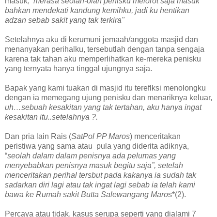
masuk,
merasa seolah-olah penisku melorot saja masuk
bahkan mendekati kandung kemihku, jadi
ku hentikan
adzan sebab sakit yang tak terkira"
Setelahnya aku di kerumuni jemaah/anggota masjid dan
menanyakan perihalku, tersebutlah dengan tanpa sengaja
karena tak tahan aku memperlihatkan ke-mereka penisku
yang ternyata hanya tinggal ujungnya saja.
Bapak yang kami tuakan di masjid itu tereflksi menolongku
dengan ia memegang ujung penisku dan menariknya keluar,
uh…sebuah kesakitan yang tak tertahan, aku hanya ingat
kesakitan itu..setelahnya ?.
Dan pria lain Rais (
SatPol PP Maros
) menceritakan
peristiwa yang sama atau pula yang diderita adiknya,
“
seolah dalam dalam penisnya ada pelumas yang
menyebabkan penisnya masuk begitu saja”, setelah
menceritakan perihal tersbut pada kakanya ia sudah tak
sadarkan diri lagi atau tak ingat lagi sebab ia telah kami
bawa ke Rumah sakit Butta Salewangang Maro
s*(2).
Percaya atau tidak, kasus serupa seperti yang dialami 7