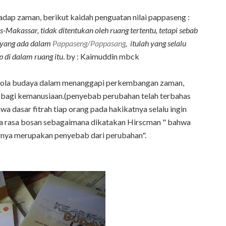
dap zaman, berikut kaidah penguatan nilai pappaseng :
akassar, tidak ditentukan oleh ruang tertentu, tetapi sebab
a yang ada dalam
Pappaseng/Pappasang
, itulah yang selalu
 di dalam ruang itu
. by : Kaimuddin mbck
n pola budaya dalam menanggapi perkembangan zaman,
 bagi kemanusiaan.(penyebab perubahan telah terbahas
a dasar fitrah tiap orang pada hakikatnya selalu ingin
 rasa bosan sebagaimana dikatakan Hirscman " bahwa
nya merupakan penyebab dari perubahan".