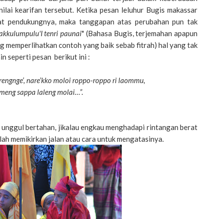
nilai kearifan tersebut. Ketika pesan leluhur Bugis makassar
kat pendukungnya, maka tanggapan atas perubahan pun tak
makkulumpulu'I tenri paunai
" (Bahasa Bugis, terjemahan apapun
ing memperlihatkan contoh yang baik sebab fitrah) hal yang tak
in seperti pesan berikut ini :
rengnge’, nare’kko moloi roppo-roppo ri laommu,
meng sappa laleng molai…”.
n unggul bertahan, jikalau engkau menghadapi rintangan berat
ilah memikirkan jalan atau cara untuk mengatasinya.