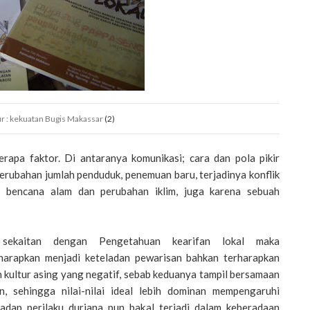
r : kekuatan Bugis Makassar
(2)
rapa faktor. Di antaranya komunikasi; cara dan pola pikir
 perubahan jumlah penduduk, penemuan baru, terjadinya konflik
ti bencana alam dan perubahan iklim, juga karena sebuah
 sekaitan dengan Pengetahuan kearifan lokal maka
harapkan menjadi keteladan pewarisan bahkan terharapkan
 kultur asing yang negatif, sebab keduanya tampil bersamaan
, sehingga nilai-nilai ideal lebih dominan mempengaruhi
hadap perilaku durjana pun bakal terjadi dalam keberadaan