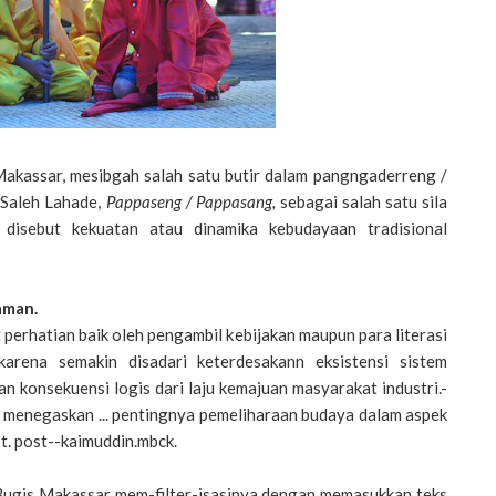
akassar, mesibgah salah satu butir dalam pangngaderreng /
 Saleh Lahade,
Pappaseng / Pappasang,
sebagai salah satu sila
disebut kekuatan atau dinamika kebudayaan tradisional
aman.
erhatian baik oleh pengambil kebijakan maupun para literasi
karena semakin disadari keterdesakann eksistensi sistem
 konsekuensi logis dari laju kemajuan masyarakat industri.-
 menegaskan ... pentingnya pemeliharaan budaya dalam aspek
st. post--kaimuddin.mbck.
gis Makassar mem-filter-isasinya dengan memasukkan teks