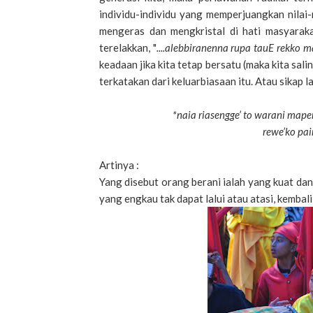
individu-individu yang memperjuangkan nilai-
mengeras dan mengkristal di hati masyara
terelakkan, "
....alebbiranenna rupa tauE rekko 
keadaan jika kita tetap bersatu (maka kita sal
terkatakan dari keluarbiasaan itu. Atau sikap la
*naia riasengge’ to warani mape
rewe’ko pai
Artinya :
Yang disebut orang berani ialah yang kuat da
yang engkau tak dapat lalui atau atasi, kembal