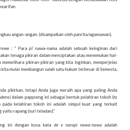
kearifan
angkau angan-angan. (disampaikan oleh panrita/agamawan).
ewe : “ Para pi’ nawa-nama adalah sebuah keinginan dari
akan tenaga pikiran dalam menciptakan atau menemukan hal-
u memelihara pikiran-pikiran yang kita inginkan, memperjelas
tu kita mulai membangun salah satu hukum terbesar di Semesta,
da pikirkan, tetapi Anda juga meraih apa yang paling Anda
densi dalam pappseng ini sebagai bentuk pelahiran tokoh (
to
n pada kelahiran tokoh ini adalah simpul kuat yang terkait
yaitu rapang (suri teladan).”
sang ini dengan kosa kata
de e narapi nawa-nawa
adalah