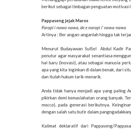
berikut sebagai timbagan penguatan motivasi 
Pappaseng jejak Maros
Parapi i nawa-nawa, de e narapi i’ nawa-nawa
Artinya : Ber angan-anganlah hingga tak terj
Menurut Budayawan SulSel Abdul Kadir Par
penutur agar masyarakat senantiasa menggun
hal baru (inovasi), atau sebagai manusia perl
apa yang kita inginkan di dalam benak, dari si
dan itulah hukum tarik-menarik.
Anda tidak hanya menjadi apa yang paling An
pikirkan demi kemaslahatan orang banyak. Ten
macca
), pada generasi berikutnya. Keingina
dengan salah satu butir dalam pangngadakkang 
Kalimat deklaratif dari Pappaseng/Pappa