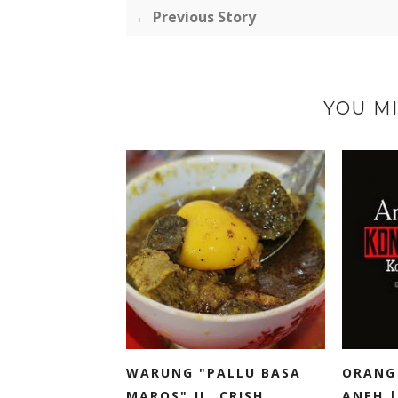
← Previous Story
YOU MI
WARUNG "PALLU BASA
ORANG
MAROS" JL. CRISH...
ANEH |