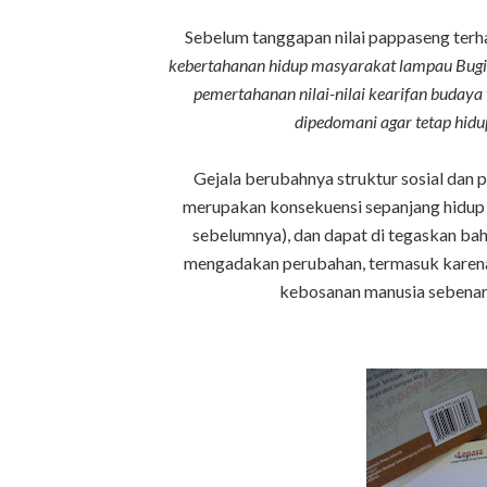
Sebelum tanggapan nilai pappaseng terha
kebertahanan hidup masyarakat lampau Bugis-M
pemertahanan nilai-nilai kearifan buday
dipedomani agar tetap hidup
Gejala berubahnya struktur sosial da
merupakan konsekuensi sepanjang hidup
sebelumnya), dan dapat di tegaskan bahw
mengadakan perubahan, termasuk karena
kebosanan manusia sebenar