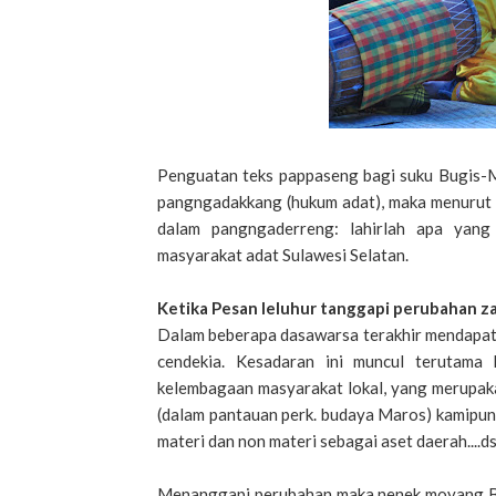
Penguatan teks pappaseng bagi suku Bugis-M
pangngadakkang (hukum adat), maka menurut
dalam pangngaderreng: lahirlah apa yang 
masyarakat adat Sulawesi Selatan.
Ketika Pesan leluhur tanggapi perubahan z
Dalam beberapa dasawarsa terakhir mendapat p
cendekia. Kesadaran ini muncul terutama 
kelembagaan masyarakat lokal, yang merupakan
(dalam pantauan perk. budaya Maros) kamipun
materi dan non materi sebagai aset daerah....d
Menanggapi perubahan maka nenek moyang Bu