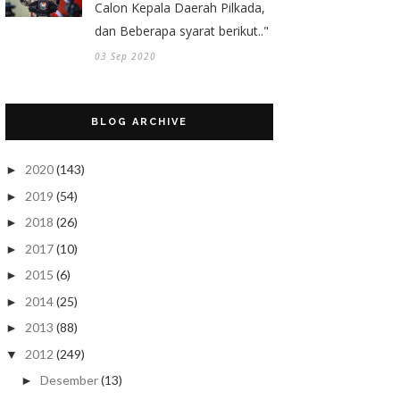
Calon Kepala Daerah Pilkada,
dan Beberapa syarat berikut.."
03 Sep 2020
BLOG ARCHIVE
2020
(143)
►
2019
(54)
►
2018
(26)
►
2017
(10)
►
2015
(6)
►
2014
(25)
►
2013
(88)
►
2012
(249)
▼
Desember
(13)
►