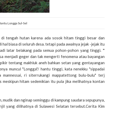
antu Longga Sul-Sel
a di tengah hutan karena ada sosok hitam tinggi besar dan
 hal biasa di seluruh desa. tetapi pada awalnya jejak -jejak itu
jadi latar belakang pada semua pohon-pohon yang tinggi.
"
esa menjadi geger dan tak mengerti fenomena atau bayangan
berpikir tentang makhluk aneh bahkan setan yang gentayangan
bnya muncul "Longga"/ hantu tinggi, kata nenekku "sippadai
ia mannessai, ri siterrukangi mappatettong bulu-bulu" terj
s meskipun hitam sedemikian itu pula jika melihatnya kontan
m, mudik dan nginap seminggu di kampung saudara sepupunya,
il yang dilihatnya di Sulawesi Selatan tersebut.Cerita Kim