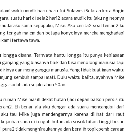
 alami waktu mudik baru-baru ini. Sulawesi Selatan kota Angin
ra. suatu hari di sela2 hari2 acara mudik itu (aku nginepnya
saudaraku sama sepupuku, Mike. Aku cerita2 soal teman2 ku
kung tengah malem dan betapa konyolnya mereka menghadapi
u kami tertawa tawa.
u longga disana. Ternyata hantu longga itu punya kebiasaan
gu ganjang yang biasanya baik dan bisa menolong manusia tapi
 dirinya dan mengganggu manusia. Yang tidak kuat iman waktu
kunjung sembuh sampai mati. Dulu waktu balita, ayahnya Mike
ngga sudah ada sejak tahun 50an.
u rumah Mike masih dekat hutan (jadi depan balkon persis itu
eram2. Eh benar aja aku dengar ada suara mencangkul dari
aku tau Mike juga mendengarnya karena dilihat dari raut
 kejauhan sana di tengah hutan ada sosok hitam tinggi besar.
mi pura2 tidak menghiraukannya dan beralih topik pembicaraan