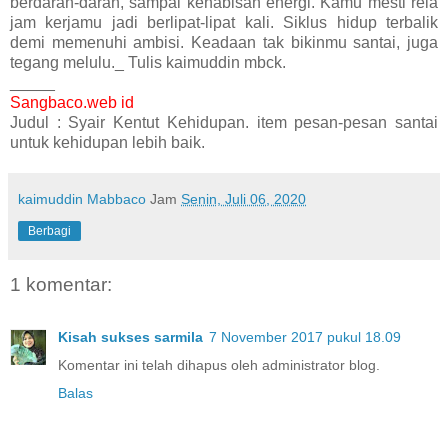
berdarah-darah, sampai kehabisan energi. Kamu mesti rela
jam kerjamu jadi berlipat-lipat kali. Siklus hidup terbalik
demi memenuhi ambisi. Keadaan tak bikinmu santai, juga
tegang melulu._ Tulis kaimuddin mbck.
_____
Sangbaco.web id
Judul : Syair Kentut Kehidupan. item pesan-pesan santai
untuk kehidupan lebih baik.
kaimuddin Mabbaco
Jam
Senin, Juli 06, 2020
Berbagi
1 komentar:
Kisah sukses sarmila
7 November 2017 pukul 18.09
Komentar ini telah dihapus oleh administrator blog.
Balas