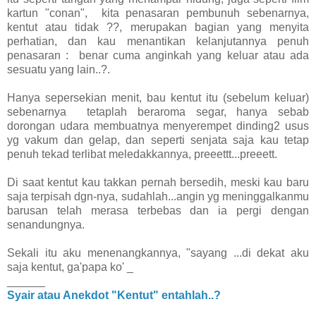
kartun "conan", kita penasaran pembunuh sebenarnya,
kentut atau tidak ??, merupakan bagian yang menyita
perhatian, dan kau menantikan kelanjutannya penuh
penasaran : benar cuma anginkah yang keluar atau ada
sesuatu yang lain..?.
Hanya sepersekian menit, bau kentut itu (sebelum keluar)
sebenarnya tetaplah beraroma segar, hanya sebab
dorongan udara membuatnya menyerempet dinding2 usus
yg vakum dan gelap, dan seperti senjata saja kau tetap
penuh tekad terlibat meledakkannya, preeettt...preeett.
Di saat kentut kau takkan pernah bersedih, meski kau baru
saja terpisah dgn-nya, sudahlah...angin yg meninggalkanmu
barusan telah merasa terbebas dan ia pergi dengan
senandungnya.
Sekali itu aku menenangkannya, "sayang ...di dekat aku
saja kentut, ga'papa ko' _
______
Syair atau Anekdot "Kentut" entahlah..?