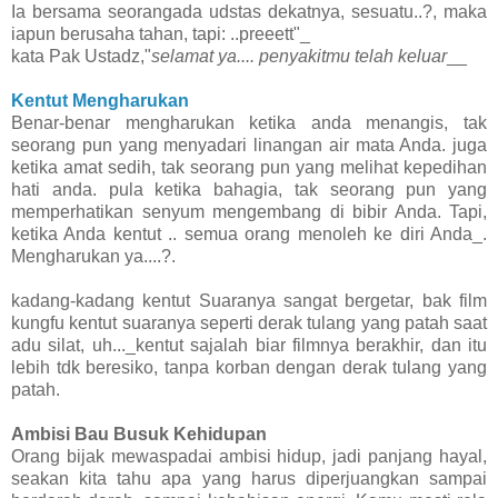
Ia bersama seorangada udstas dekatnya, sesuatu..?, maka
iapun berusaha tahan, tapi: ..preeett"_
kata Pak Ustadz,"
selamat ya.... penyakitmu telah keluar
__
Kentut Mengharukan
Benar-benar mengharukan ketika anda menangis, tak
seorang pun yang menyadari linangan air mata Anda. juga
ketika amat sedih, tak seorang pun yang melihat kepedihan
hati anda. pula ketika bahagia, tak seorang pun yang
memperhatikan senyum mengembang di bibir Anda. Tapi,
ketika Anda kentut .. semua orang menoleh ke diri Anda_.
Mengharukan ya....?.
kadang-kadang kentut Suaranya sangat bergetar, bak film
kungfu kentut suaranya seperti derak tulang yang patah saat
adu silat, uh..._kentut sajalah biar filmnya berakhir, dan itu
lebih tdk beresiko, tanpa korban dengan derak tulang yang
patah.
Ambisi Bau Busuk Kehidupan
Orang bijak mewaspadai ambisi hidup, jadi panjang hayal,
seakan kita tahu apa yang harus diperjuangkan sampai