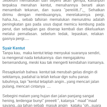
Sebelum memalukan dan seperti akan gempa, kalianpun
terpaksa menahan kentut, menahannya berarti akan
menambah tekanan, dan suara "pereiiitt..!",_ Sehatkan
dirimu dengan membuangnya, merelakannya pergi,
haha..ha.., sebab tafsiran memalukan menurutmu adalah
peningkatan gas pada usus dapat memicu kembung pada
perut, dan sebagian gas diserap kembali dan dikeluarkan
melalui pernafasan. sebelum ledak, lepaskan, relakan
gasnya pergi.....
Syair Kentut
Tanpa kau, maka kentut tetap menyukai suaranya sendiri,
ia mengenal nada ketukannya dan mengajakmu
bersenandung, meski kau tak mengerti keindahan iramanya.
Resapkanlah bahwa kentut tak merubah gelas dingin di
sekitarnya, padahal ia telah keluar dgn suhu panas
tubuhnya, tapi "kentut tetaplah angin...yang mencari jalan
pulang, mencari cintanya ....
Sebegini malam yang hujan dan jalan panjang sangat
hening, terdengar bunyi" preeett ", katanya " maaf "maaf
sayang...ga tahan sebab masuk angin _kataku "oh...suara