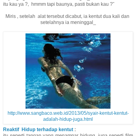
itu kau ya ?, hmmm tapi baunya, pasti bukan kau ?"
Miris , setelah alat tersebut dicabut, ia
kentut dua kali dan
setelahnya ia meninggal_
http://www.sangbaco.web.id/2013/05/syair-kentut-kentut-
adalah-hidup-juga.html
Reaktif Hidup terhadap kentut
:
itu seperti tangan yang menampar hidung, juga seperti film