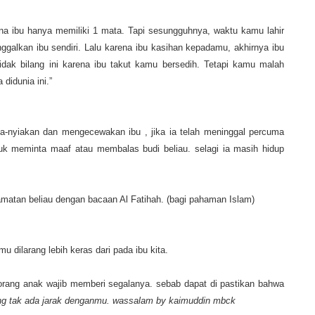
na ibu hanya memiliki 1 mata. Tapi sesungguhnya, waktu kamu lahir
alkan ibu sendiri. Lalu karena ibu kasihan kepadamu, akhirnya ibu
idak bilang
in
i karena ibu takut kamu bersedih. Tetapi kamu malah
a didunia
i
ni.”
-nyiakan dan mengecewakan ibu , jika ia telah meninggal percuma
uk meminta maaf atau membalas budi beliau.
selagi ia masih hidup
lamatan beliau dengan bacaan Al Fatihah. (bagi pahaman Islam)
dilarang lebih keras dari pada ibu kita.
orang anak wajib memberi segalanya. sebab dapat di pastikan bahwa
ang tak ada jarak denganmu. wassalam by kaimuddin mbck