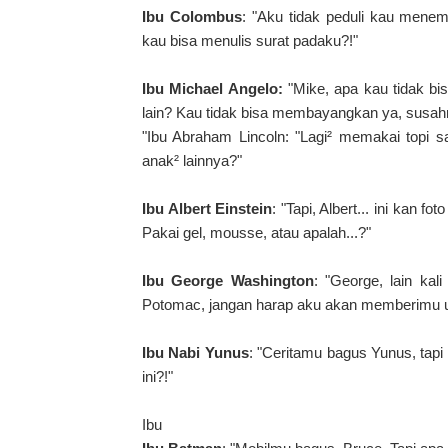
Ibu Colombus
: "Aku tidak peduli kau menem
kau bisa menulis surat padaku?!"
Ibu Michael Angelo:
"Mike, apa kau tidak bi
lain? Kau tidak bisa membayangkan ya, susah
"Ibu Abraham Lincoln: "Lagi² memakai topi sa
anak² lainnya?"
Ibu Albert Einstein
: "Tapi, Albert... ini kan
Pakai gel, mousse, atau apalah...?"
Ibu George Washington
: "George, lain ka
Potomac, jangan harap aku akan memberimu ua
Ibu Nabi Yunus
: "Ceritamu bagus Yunus, tapi
ini?!"
Ibu