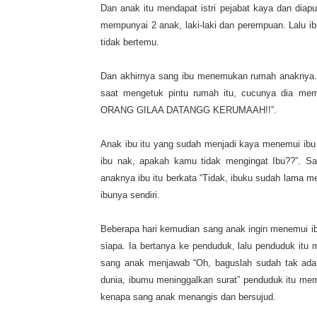
Dan anak itu mendapat istri pejabat kaya dan diap
mempunyai 2 anak, laki-laki dan perempuan. Lalu i
tidak bertemu.
Dan akhirnya sang ibu menemukan rumah anaknya. I
saat mengetuk pintu rumah itu, cucunya dia m
ORANG GILAA DATANGG KERUMAAH!!”.
Anak ibu itu yang sudah menjadi kaya menemui ibu i
ibu nak, apakah kamu tidak mengingat Ibu??”. San
anaknya ibu itu berkata “Tidak, ibuku sudah lama me
ibunya sendiri.
Beberapa hari kemudian sang anak ingin menemui ib
siapa. Ia bertanya ke penduduk, lalu penduduk itu 
sang anak menjawab “Oh, baguslah sudah tak ada p
dunia, ibumu meninggalkan surat” penduduk itu me
kenapa sang anak menangis dan bersujud.