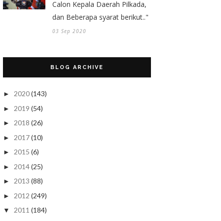
Calon Kepala Daerah Pilkada,
dan Beberapa syarat berikut.."
03 Sep 2020
BLOG ARCHIVE
2020
(143)
►
2019
(54)
►
2018
(26)
►
2017
(10)
►
2015
(6)
►
2014
(25)
►
2013
(88)
►
2012
(249)
►
2011
(184)
▼