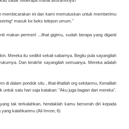
a kau sadar seberapa mahal asuransinya?"
ah membicarakan ini dan kami memutuskan untuk memberimu
h sering² masuk ke boks telepon umum."
henti makan permen! ...lihat gigimu, sudah berapa yang diganti
in. Mereka itu sedikit sekali sabarnya. Begitu pula sayangilah
 syukurnya. Dan terakhir sayangilah semuanya. Mereka adalah
ntern di dalam pondok situ , lihat-lihatlah org sekitarmu, Kenalilah
k untuk satu hari saja katakan: "Aku juga bagian dari mereka".
 yang tak terkalahkan, hendaklah kamu berserah diri kepada
a yang kalahkanmu (Ali Imron; 6)