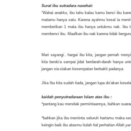
Surat ibu sutradara nasehat:
“Wahai anakku, ibu tahu kalau kamu benci ibu kare
matamu hanya satu. Karena ayahmu kesal ia meningg
memberikan 1 mata ibu hanya untukmu nak. Ibu t
membenci ibu. Maafkan ibu nak karena tidak bergun
M
ari s
a
yangi.. hargai ibu kita
,
jangan pernah menyia
kita berdo’a sampai jidat berdarah-darah
hanya
unt
jangan sia-siakan kesempatan berbakti padanya.
Jika Ibu kita sudah tiada, jangan lupa do’akan kese
kai
d
ah
penyutradaraan
Islam atas ibu :
*pantang kau menolak permintaannya, bahkan suaramu 
*bahkan jika ibu meminta seluruh hartamu maka se
keingin baik ibu atasmu itulah
hal perhatian Allah y