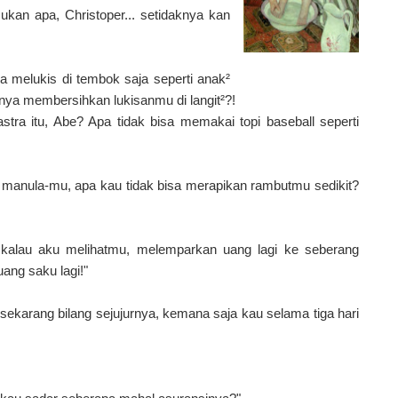
ukan apa, Christoper... setidaknya kan
sa melukis di tembok saja seperti anak²
nya membersihkan lukisanmu di langit²?!
stra itu, Abe? Apa tidak bisa memakai topi baseball seperti
 foto manula-mu, apa kau tidak bisa merapikan rambutmu sedikit?
li kalau aku melihatmu, melemparkan uang lagi ke seberang
ng saku lagi!"
 sekarang bilang sejujurnya, kemana saja kau selama tiga hari