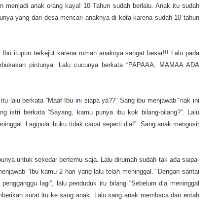
un menjadi anak orang kaya! 10 Tahun sudah berlalu. Anak itu sudah
bunya yang dari desa mencari anaknya di kota karena sudah 10 tahun
bu itupun terkejut karena rumah anaknya sangat besar!!! Lalu pada
embukakan pintunya. Lalu cucunya berkata “PAPAAA, MAMAA ADA
tu lalu berkata “Maaf Ibu
i
ni siapa ya??” Sang ibu menjawab “nak
i
ni
g istri berkata “Sayang, kamu punya ibu kok bilang-bilang?”. Lalu
ninggal. Lagipula ibuku tidak cacat seperti dia!”. Sang anak mengusir
unya untuk sekedar bertemu saja. Lalu dirumah sudah tak ada siapa-
menjawab “Ibu kamu 2 hari yang lalu telah meninggal.” Dengan santai
engganggu lagi”, lalu penduduk itu bilang “Sebelum dia meninggal
mberikan surat itu ke sang anak. Lalu sang anak membaca dan entah