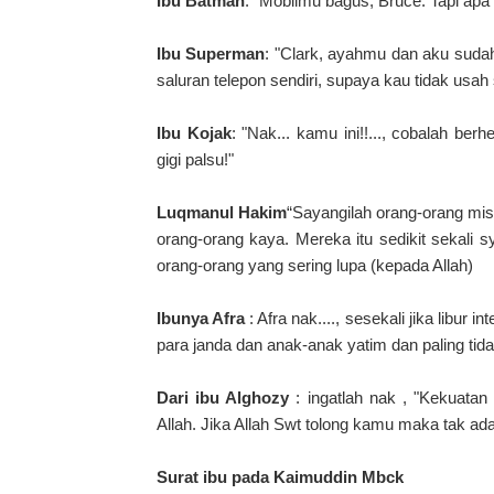
Ibu Batman
: "Mobilmu bagus, Bruce. Tapi ap
Ibu Superman
: "Clark, ayahmu dan aku sud
saluran telepon sendiri, supaya kau tidak usa
Ibu Kojak
: "Nak... kamu ini!!..., cobalah ber
gigi palsu!"
Luqmanul Hakim
“Sayangilah orang-orang misk
orang-orang kaya. Mereka itu sedikit sekali
orang-orang yang sering lupa (kepada Allah)
Ibunya Afra
: Afra nak...., sesekali jika libur i
para janda dan anak-anak yatim dan paling tida
Dari ibu Alghozy
: ingatlah nak , "Kekuatan
Allah. Jika Allah Swt tolong kamu maka tak ad
Surat ibu pada Kaimuddin Mbck