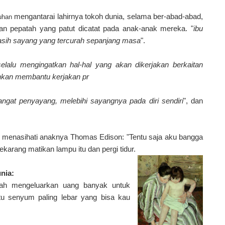
mengantarai lahirnya tokoh dunia, selama ber-abad-abad,
Tuhan
dan pepatah yang patut dicatat pada anak-anak mereka. "
ibu
ta kasih sayang yang tercurah sepanjang masa
".
selalu mengingatkan hal-hal yang akan dikerjakan berkaitan
ahkan membantu kerjakan pr
sangat penyayang, melebihi sayangnya pada diri sendiri
", dan
tu menasihati anaknya Thomas Edison: "Tentu saja aku bangga
karang matikan lampu itu dan pergi tidur.
nia:
ah mengeluarkan uang banyak untuk
tu senyum paling lebar yang bisa kau