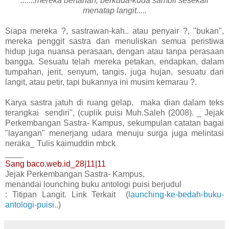
.......mereka bertahan, berkuda-kuda sambil sesekali
menatap langit.....
Siapa mereka ?, sastrawan-kah.. atau penyair ?, "bukan",
mereka penggit sastra dan menuliskan semua peristiwa
hidup juga nuansa perasaan, dengan atau tanpa perasaan
bangga. Sesuatu telah mereka petakan, endapkan, dalam
tumpahan, jerit, senyum, tangis, juga hujan, sesuatu dari
langit, atau petir, tapi bukannya ini musim kemarau ?.
Karya sastra jatuh di ruang gelap, maka dian dalam teks
terangkai sendiri", (cuplik puisi Muh.Saleh (2008). _ Jejak
Perkembangan Sastra- Kampus, sekumpulan catatan bagai
"layangan" menerjang udara menuju surga juga melintasi
neraka_ Tulis kaimuddin mbck
____
Sang baco.web.id_28|11|11
Jejak Perkembangan Sastra- Kampus,
menandai lounching buku antologi puisi berjudul
: Titipan Langit. Link Terkait (
launching-ke-bedah-buku-
antologi-puisi.
.)